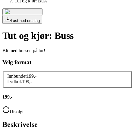
Tut og kjør: Buss
Last ned omslag
Tut og kjør: Buss
Bli med bussen på tur!
Velg format
Innbundet
199,-
Lydbok
199,-
199,-
Utsolgt
Beskrivelse