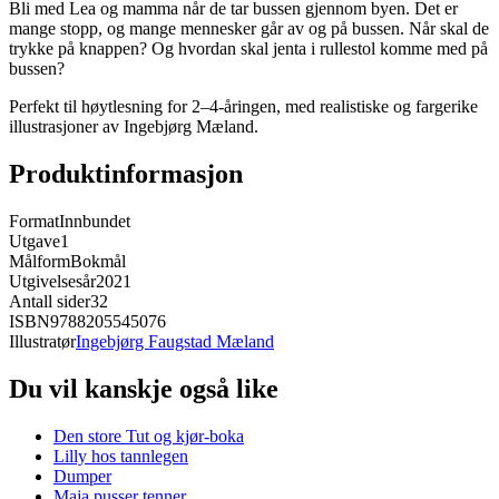
Bli med Lea og mamma når de tar bussen gjennom byen. Det er
mange stopp, og mange mennesker går av og på bussen. Når skal de
trykke på knappen? Og hvordan skal jenta i rullestol komme med på
bussen?
Perfekt til høytlesning for 2–4-åringen, med realistiske og fargerike
illustrasjoner av Ingebjørg Mæland.
Produktinformasjon
Format
Innbundet
Utgave
1
Målform
Bokmål
Utgivelsesår
2021
Antall sider
32
ISBN
9788205545076
Illustratør
Ingebjørg Faugstad Mæland
Du vil kanskje også like
Den store Tut og kjør-boka
Lilly hos tannlegen
Dumper
Maja pusser tenner