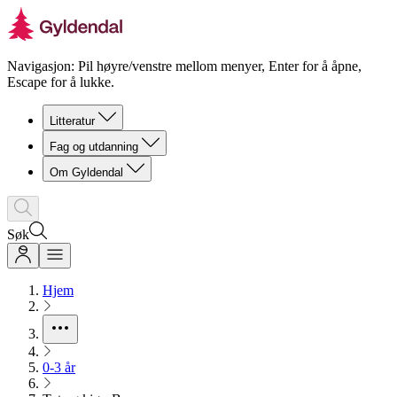
Navigasjon: Pil høyre/venstre mellom menyer, Enter for å åpne,
Escape for å lukke.
Litteratur
Fag og utdanning
Om Gyldendal
Søk
Hjem
0-3 år