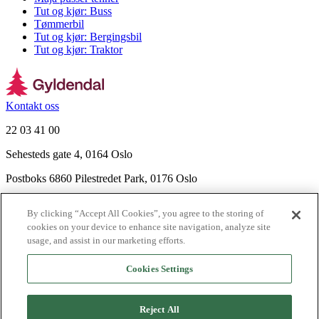
Tut og kjør: Buss
Tømmerbil
Tut og kjør: Bergingsbil
Tut og kjør: Traktor
Kontakt oss
22 03 41 00
Sehesteds gate 4, 0164 Oslo
Postboks 6860 Pilestredet Park, 0176 Oslo
Finn frem
By clicking “Accept All Cookies”, you agree to the storing of
Nyhetsbrev
cookies on your device to enhance site navigation, analyze site
Ledige stillinger
usage, and assist in our marketing efforts.
Send inn manus
Cookies Settings
Om Gyldendal
Support
Reject All
Presse