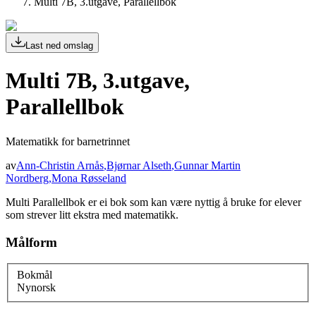
Multi 7B, 3.utgave, Parallellbok
Last ned omslag
Multi 7B, 3.utgave,
Parallellbok
Matematikk for barnetrinnet
av
Ann-Christin Arnås
,
Bjørnar Alseth
,
Gunnar Martin
Nordberg
,
Mona Røsseland
Multi Parallellbok er ei bok som kan være nyttig å bruke for elever
som strever litt ekstra med matematikk.
Målform
Bokmål
Nynorsk