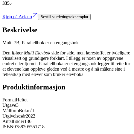
335,-
Kjøp på Ark.no
Bestill vurderingseksemplar
Beskrivelse
Multi 7B, Parallellbok er en engangsbok.
Den følger
Multi Elevbok
side for side, men lærestoffet er tydeligere
visualisert og grundigere forklart. I tillegg er noen av oppgavene
endret eller fjernet. Parallellboka er ei engangsbok legger til rette for
at elevene kan oppleve gleden ved å mestre og å nå målene sine i
fellesskap med elever som bruker elevboka.
Produktinformasjon
Format
Heftet
Utgave
3
Målform
Bokmål
Utgivelsesår
2022
Antall sider
136
ISBN
9788205551718