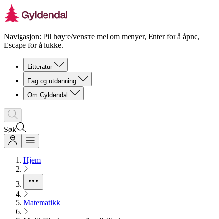
Navigasjon: Pil høyre/venstre mellom menyer, Enter for å åpne,
Escape for å lukke.
Litteratur
Fag og utdanning
Om Gyldendal
Søk
Hjem
Matematikk