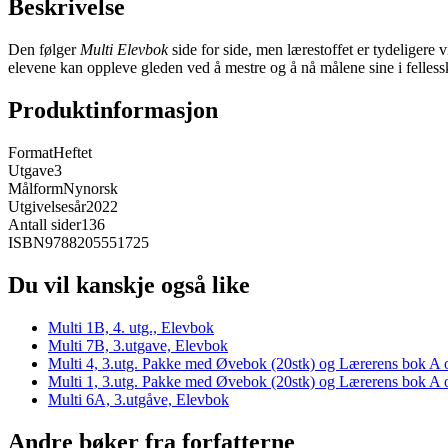
Beskrivelse
Den følger
Multi Elevbok
side for side, men lærestoffet er tydeligere v
elevene kan oppleve gleden ved å mestre og å nå målene sine i felle
Produktinformasjon
Format
Heftet
Utgave
3
Målform
Nynorsk
Utgivelsesår
2022
Antall sider
136
ISBN
9788205551725
Du vil kanskje også like
Multi 1B, 4. utg., Elevbok
Multi 7B, 3.utgave, Elevbok
Multi 4, 3.utg. Pakke med Øvebok (20stk) og Lærerens bok A 
Multi 1, 3.utg. Pakke med Øvebok (20stk) og Lærerens bok A 
Multi 6A, 3.utgåve, Elevbok
Andre bøker fra forfatterne