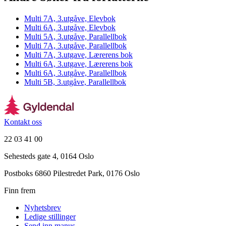
Multi 7A, 3.utgåve, Elevbok
Multi 6A, 3.utgåve, Elevbok
Multi 5A, 3.utgåve, Parallellbok
Multi 7A, 3.utgåve, Parallellbok
Multi 7A, 3.utgave, Lærerens bok
Multi 6A, 3.utgave, Lærerens bok
Multi 6A, 3.utgåve, Parallellbok
Multi 5B, 3.utgåve, Parallellbok
Kontakt oss
22 03 41 00
Sehesteds gate 4, 0164 Oslo
Postboks 6860 Pilestredet Park, 0176 Oslo
Finn frem
Nyhetsbrev
Ledige stillinger
Send inn manus