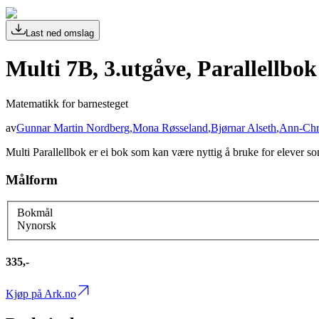
Last ned omslag
Multi 7B, 3.utgåve, Parallellbok
Matematikk for barnesteget
av
Gunnar Martin Nordberg
,
Mona Røsseland
,
Bjørnar Alseth
,
Ann-Chri
Multi Parallellbok er ei bok som kan være nyttig å bruke for elever so
Målform
Bokmål
Nynorsk
335,-
Kjøp på Ark.no