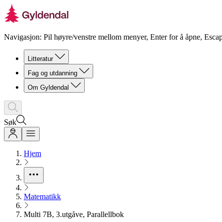
Navigasjon: Pil høyre/venstre mellom menyer, Enter for å åpne, Escap
Litteratur
Fag og utdanning
Om Gyldendal
Søk
Hjem
Matematikk
Multi 7B, 3.utgåve, Parallellbok