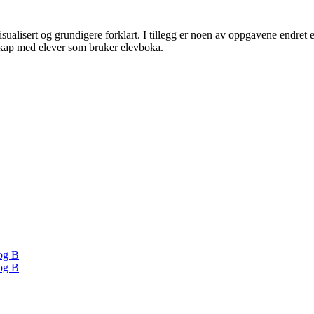
isualisert og grundigere forklart. I tillegg er noen av oppgavene endret ell
sskap med elever som bruker elevboka.
og B
og B