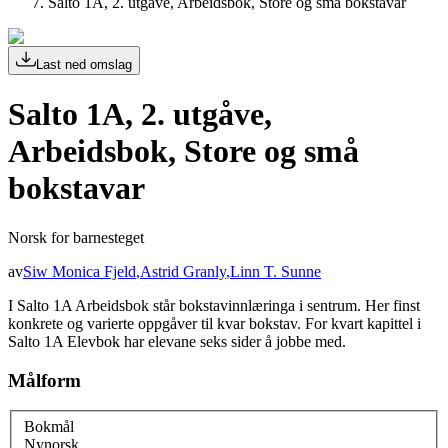
Salto 1A, 2. utgåve, Arbeidsbok, Store og små bokstavar
Last ned omslag
Salto 1A, 2. utgåve,
Arbeidsbok, Store og små
bokstavar
Norsk for barnesteget
av
Siw Monica Fjeld
,
Astrid Granly
,
Linn T. Sunne
I Salto 1A Arbeidsbok står bokstavinnlæringa i sentrum. Her finst
konkrete og varierte oppgåver til kvar bokstav. For kvart kapittel i
Salto 1A Elevbok har elevane seks sider å jobbe med.
Målform
Bokmål
Nynorsk