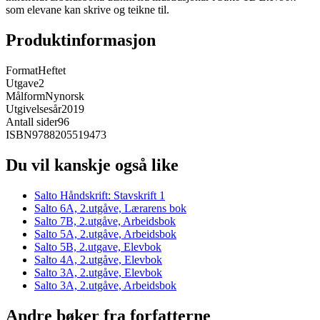
som elevane kan skrive og teikne til.
Produktinformasjon
Format
Heftet
Utgave
2
Målform
Nynorsk
Utgivelsesår
2019
Antall sider
96
ISBN
9788205519473
Du vil kanskje også like
Salto Håndskrift: Stavskrift 1
Salto 6A, 2.utgåve, Lærarens bok
Salto 7B, 2.utgåve, Arbeidsbok
Salto 5A, 2.utgåve, Arbeidsbok
Salto 5B, 2.utgave, Elevbok
Salto 4A, 2.utgåve, Elevbok
Salto 3A, 2.utgåve, Elevbok
Salto 3A, 2.utgåve, Arbeidsbok
Andre bøker fra forfatterne