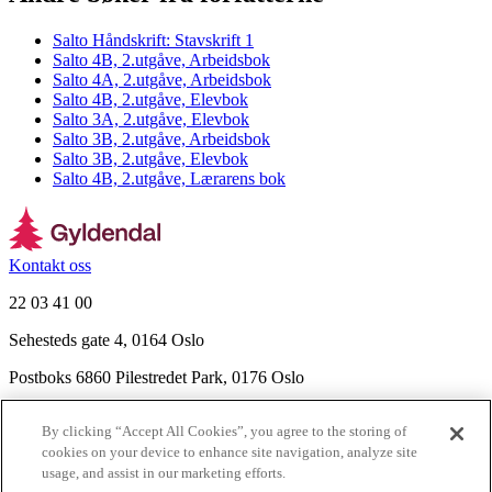
Salto Håndskrift: Stavskrift 1
Salto 4B, 2.utgåve, Arbeidsbok
Salto 4A, 2.utgåve, Arbeidsbok
Salto 4B, 2.utgåve, Elevbok
Salto 3A, 2.utgåve, Elevbok
Salto 3B, 2.utgåve, Arbeidsbok
Salto 3B, 2.utgåve, Elevbok
Salto 4B, 2.utgåve, Lærarens bok
Kontakt oss
22 03 41 00
Sehesteds gate 4, 0164 Oslo
Postboks 6860 Pilestredet Park, 0176 Oslo
Finn frem
By clicking “Accept All Cookies”, you agree to the storing of
Nyhetsbrev
cookies on your device to enhance site navigation, analyze site
Ledige stillinger
usage, and assist in our marketing efforts.
Send inn manus