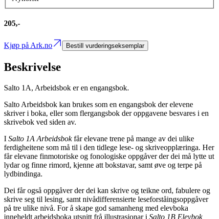
205,-
Kjøp på Ark.no
Bestill vurderingseksemplar
Beskrivelse
Salto 1A, Arbeidsbok er en engangsbok.
Salto Arbeidsbok kan brukes som en engangsbok der elevene
skriver i boka, eller som flergangsbok der oppgavene besvares i en
skrivebok ved siden av.
I
Salto 1A Arbeidsbok
får elevane trene på mange av dei ulike
ferdigheitene som må til i den tidlege lese- og skriveopplæringa. Her
får elevane finmotoriske og fonologiske oppgåver der dei må lytte ut
lydar og finne rimord, kjenne att bokstavar, samt øve og terpe på
lydbindinga.
Dei får også oppgåver der dei kan skrive og teikne ord, fabulere og
skrive seg til lesing, samt nivådifferensierte leseforståingsoppgåver
på tre ulike nivå. For å skape god samanheng med elevboka
inneheldt arbeidsboka utsnitt frå illustrasjonar i
Salto 1B Elevbok