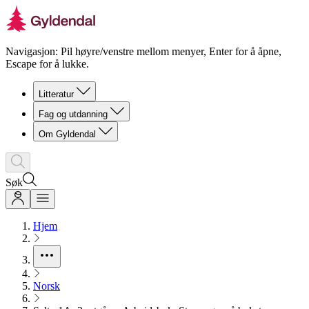
Navigasjon: Pil høyre/venstre mellom menyer, Enter for å åpne,
Escape for å lukke.
Litteratur
Fag og utdanning
Om Gyldendal
Søk
Hjem
Norsk