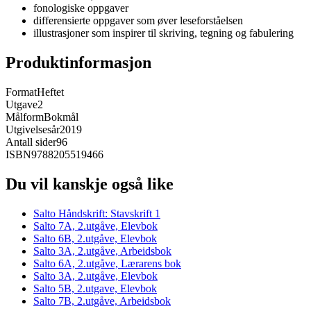
fonologiske oppgaver
differensierte oppgaver som øver leseforståelsen
illustrasjoner som inspirer til skriving, tegning og fabulering
Produktinformasjon
Format
Heftet
Utgave
2
Målform
Bokmål
Utgivelsesår
2019
Antall sider
96
ISBN
9788205519466
Du vil kanskje også like
Salto Håndskrift: Stavskrift 1
Salto 7A, 2.utgåve, Elevbok
Salto 6B, 2.utgåve, Elevbok
Salto 3A, 2.utgåve, Arbeidsbok
Salto 6A, 2.utgåve, Lærarens bok
Salto 3A, 2.utgåve, Elevbok
Salto 5B, 2.utgave, Elevbok
Salto 7B, 2.utgåve, Arbeidsbok