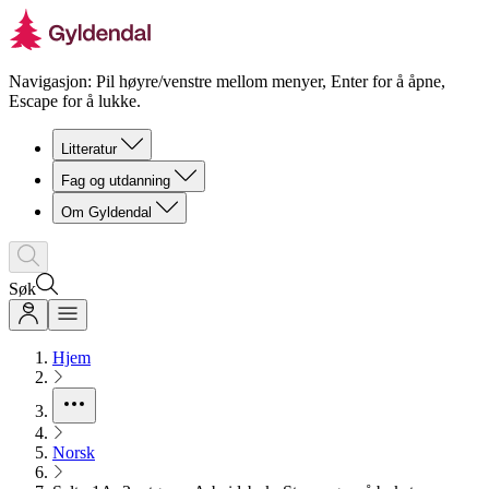
Navigasjon: Pil høyre/venstre mellom menyer, Enter for å åpne,
Escape for å lukke.
Litteratur
Fag og utdanning
Om Gyldendal
Søk
Hjem
Norsk