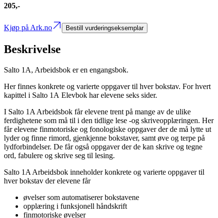
205,-
Kjøp på Ark.no
Bestill vurderingseksemplar
Beskrivelse
Salto 1A, Arbeidsbok er en engangsbok.
Her finnes konkrete og varierte oppgaver til hver bokstav. For hvert
kapittel i Salto 1A Elevbok har elevene seks sider.
I Salto 1A Arbeidsbok får elevene trent på mange av de ulike
ferdighetene som må til i den tidlige lese -og skriveopplæringen. Her
får elevene finmotoriske og fonologiske oppgaver der de må lytte ut
lyder og finne rimord, gjenkjenne bokstaver, samt øve og terpe på
lydforbindelser. De får også oppgaver der de kan skrive og tegne
ord, fabulere og skrive seg til lesing.
Salto 1A Arbeidsbok inneholder konkrete og varierte oppgaver til
hver bokstav der elevene får
øvelser som automatiserer bokstavene
opplæring i funksjonell håndskrift
finmotoriske øvelser