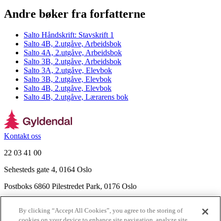
Andre bøker fra forfatterne
Salto Håndskrift: Stavskrift 1
Salto 4B, 2.utgåve, Arbeidsbok
Salto 4A, 2.utgåve, Arbeidsbok
Salto 3B, 2.utgåve, Arbeidsbok
Salto 3A, 2.utgåve, Elevbok
Salto 3B, 2.utgåve, Elevbok
Salto 4B, 2.utgåve, Elevbok
Salto 4B, 2.utgåve, Lærarens bok
Kontakt oss
22 03 41 00
Sehesteds gate 4, 0164 Oslo
Postboks 6860 Pilestredet Park, 0176 Oslo
Finn frem
By clicking “Accept All Cookies”, you agree to the storing of
Nyhetsbrev
cookies on your device to enhance site navigation, analyze site