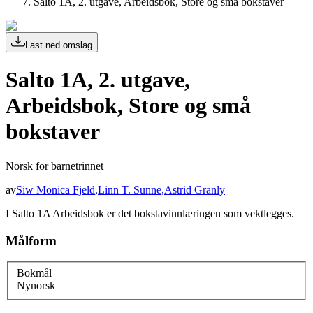
Salto 1A, 2. utgave, Arbeidsbok, Store og små bokstaver
Last ned omslag
Salto 1A, 2. utgave,
Arbeidsbok, Store og små
bokstaver
Norsk for barnetrinnet
av
Siw Monica Fjeld
,
Linn T. Sunne
,
Astrid Granly
I Salto 1A Arbeidsbok er det bokstavinnlæringen som vektlegges.
Målform
Bokmål
Nynorsk