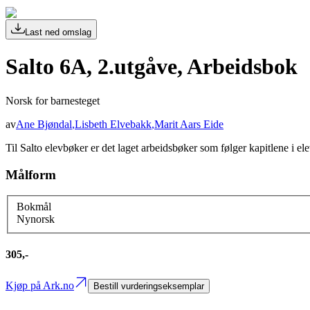
Last ned omslag
Salto 6A, 2.utgåve, Arbeidsbok
Norsk for barnesteget
av
Ane Bjøndal
,
Lisbeth Elvebakk
,
Marit Aars Eide
Til Salto elevbøker er det laget arbeidsbøker som følger kapitlene i el
Målform
Bokmål
Nynorsk
305,-
Kjøp på Ark.no
Bestill vurderingseksemplar