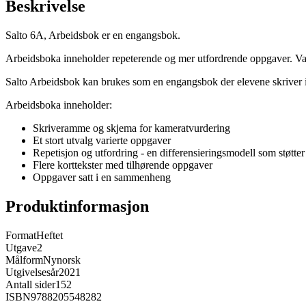
Beskrivelse
Salto 6A, Arbeidsbok er en engangsbok.
Arbeidsboka inneholder repeterende og mer utfordrende oppgaver. Varias
Salto Arbeidsbok kan brukes som en engangsbok der elevene skriver i
Arbeidsboka inneholder:
Skriveramme og skjema for kameratvurdering
Et stort utvalg varierte oppgaver
Repetisjon og utfordring - en differensieringsmodell som støtte
Flere korttekster med tilhørende oppgaver
Oppgaver satt i en sammenheng
Produktinformasjon
Format
Heftet
Utgave
2
Målform
Nynorsk
Utgivelsesår
2021
Antall sider
152
ISBN
9788205548282