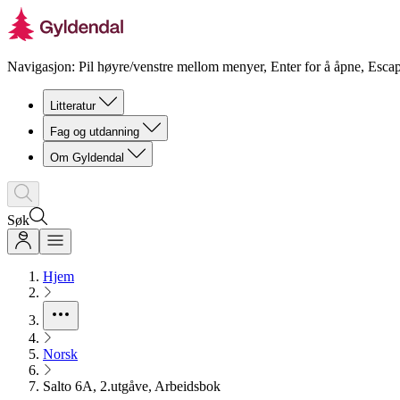
Navigasjon: Pil høyre/venstre mellom menyer, Enter for å åpne, Escap
Litteratur
Fag og utdanning
Om Gyldendal
Søk
Hjem
Norsk
Salto 6A, 2.utgåve, Arbeidsbok