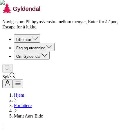
Navigasjon: Pil høyre/venstre mellom menyer, Enter for å åpne,
Escape for å lukke.
Litteratur
Fag og utdanning
Om Gyldendal
Søk
Hjem
Forfattere
Marit Aars Eide