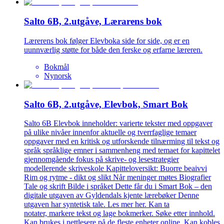
Salto 6B, 2.utgåve, Lærarens bok
Lærerens bok følger Elevboka side for side, og er en
uunnværlig støtte for både den ferske og erfarne læreren.
Bokmål
Nynorsk
Salto 6B, 2.utgåve, Elevbok, Smart Bok
Salto 6B Elevbok inneholder: varierte tekster med oppgaver
på ulike nivåer innenfor aktuelle og tverrfaglige temaer
oppgaver med en kritisk og utforskende tilnærming til tekst og
språk språklige emner i sammenheng med temaet for kapittelet
gjennomgående fokus på skrive- og lesestrategier
modellerende skriveskole Kapitteloversikt: Buorre beaivvi
Rim og rytme - dikt og slikt Når meninger møtes Biografier
Tale og skrift Bilde i språket Dette får du i Smart Bok – den
digitale utgaven av Gyldendals kjente lærebøker Denne
utgaven har syntetisk tale. Les mer her. Kan ta
notater, markere tekst og lage bokmerker. Søke etter innhold.
Kan brukes i nettlesere på de fleste enheter online. Kan kobles