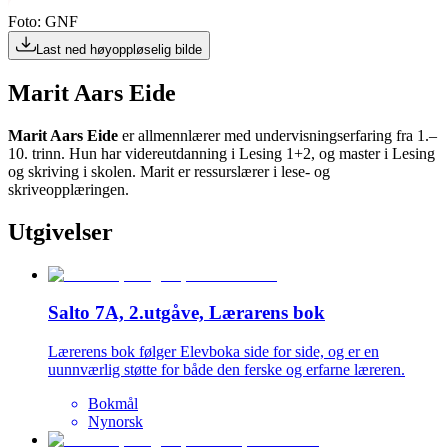
Foto: GNF
Last ned høyoppløselig bilde
Marit Aars Eide
Marit Aars Eide
er allmennlærer med undervisningserfaring fra 1.–
10. trinn. Hun har videreutdanning i Lesing 1+2, og master i Lesing
og skriving i skolen. Marit er ressurslærer i lese- og
skriveopplæringen.
Utgivelser
Salto 7A, 2.utgåve, Lærarens bok
Lærerens bok følger Elevboka side for side, og er en
uunnværlig støtte for både den ferske og erfarne læreren.
Bokmål
Nynorsk