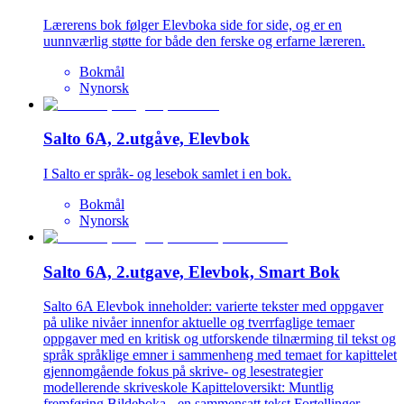
Lærerens bok følger Elevboka side for side, og er en
uunnværlig støtte for både den ferske og erfarne læreren.
Bokmål
Nynorsk
Salto 6A, 2.utgåve, Elevbok
I Salto er språk- og lesebok samlet i en bok.
Bokmål
Nynorsk
Salto 6A, 2.utgave, Elevbok, Smart Bok
Salto 6A Elevbok inneholder: varierte tekster med oppgaver
på ulike nivåer innenfor aktuelle og tverrfaglige temaer
oppgaver med en kritisk og utforskende tilnærming til tekst og
språk språklige emner i sammenheng med temaet for kapittelet
gjennomgående fokus på skrive- og lesestrategier
modellerende skriveskole Kapitteloversikt: Muntlig
fremføring Bildeboka - en sammensatt tekst Fortellinger