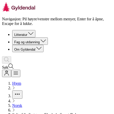
Navigasjon: Pil høyre/venstre mellom menyer, Enter for å åpne,
Escape for å lukke.
Litteratur
Fag og utdanning
Om Gyldendal
Søk
Hjem
Norsk