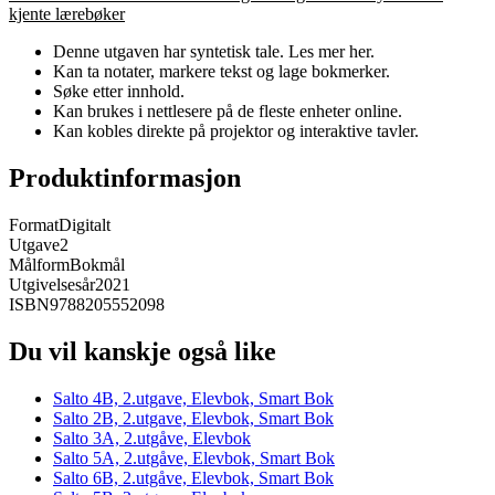
kjente lærebøker
Denne utgaven har syntetisk tale. Les mer her.
Kan ta notater, markere tekst og lage bokmerker.
Søke etter innhold.
Kan brukes i nettlesere på de fleste enheter online.
Kan kobles direkte på projektor og interaktive tavler.
Produktinformasjon
Format
Digitalt
Utgave
2
Målform
Bokmål
Utgivelsesår
2021
ISBN
9788205552098
Du vil kanskje også like
Salto 4B, 2.utgave, Elevbok, Smart Bok
Salto 2B, 2.utgave, Elevbok, Smart Bok
Salto 3A, 2.utgåve, Elevbok
Salto 5A, 2.utgåve, Elevbok, Smart Bok
Salto 6B, 2.utgåve, Elevbok, Smart Bok