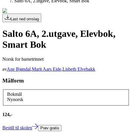
Salto 6A, 2.utgave, Elevbok, Smart Bok
Last ned omslag
Salto 6A, 2.utgave, Elevbok,
Smart Bok
Norsk for barnetrinnet
av
Ane Bjøndal
,
Marit Aars Eide
,
Lisbeth Elvebakk
Målform
Bokmål
Nynorsk
124,-
Bestill til skolen
Prøv gratis