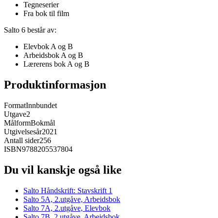
Tegneserier
Fra bok til film
Salto 6 består av:
Elevbok A og B
Arbeidsbok A og B
Lærerens bok A og B
Produktinformasjon
Format
Innbundet
Utgave
2
Målform
Bokmål
Utgivelsesår
2021
Antall sider
256
ISBN
9788205537804
Du vil kanskje også like
Salto Håndskrift: Stavskrift 1
Salto 5A, 2.utgåve, Arbeidsbok
Salto 7A, 2.utgåve, Elevbok
Salto 7B, 2.utgåve, Arbeidsbok