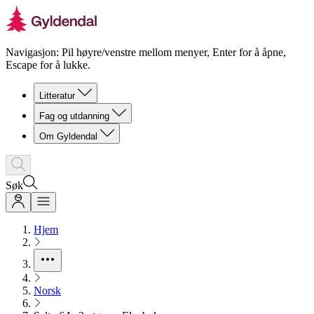
Navigasjon: Pil høyre/venstre mellom menyer, Enter for å åpne,
Escape for å lukke.
Litteratur
Fag og utdanning
Om Gyldendal
Søk
Hjem
Norsk