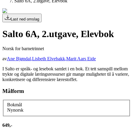
Salto 6A, 2.utgave, Elevbok
Last ned omslag
Salto 6A, 2.utgave, Elevbok
Norsk for barnetrinnet
av
Ane Bjøndal
,
Lisbeth Elvebakk
,
Marit Aars Eide
I Salto er språk- og lesebok samlet i en bok. Et tett samspill mellom
trykte og digitale læringsressurser gir mange muligheter til å variere,
konkretisere og differensiere lærestoffet.
Målform
Bokmål
Nynorsk
649,-