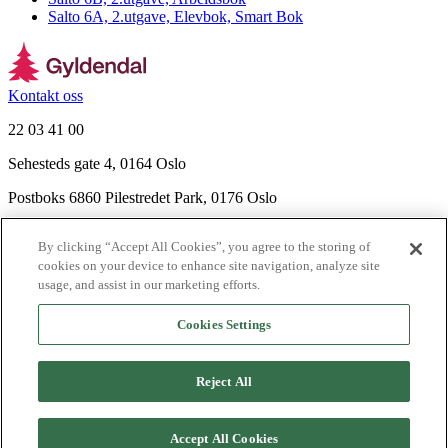
Salto 6A, 2.utgave, Elevbok, Smart Bok
Kontakt oss
22 03 41 00
Sehesteds gate 4, 0164 Oslo
Postboks 6860 Pilestredet Park, 0176 Oslo
Finn frem
By clicking “Accept All Cookies”, you agree to the storing of
Nyhetsbrev
cookies on your device to enhance site navigation, analyze site
Ledige stillinger
usage, and assist in our marketing efforts.
Send inn manus
Cookies Settings
Om Gyldendal
Support
Reject All
Presse
Agency
©
2026
Gyldendal
Accept All Cookies