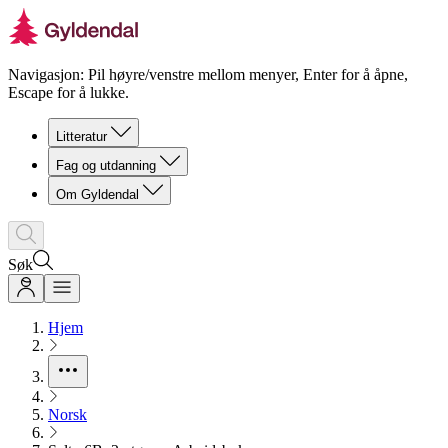
Navigasjon: Pil høyre/venstre mellom menyer, Enter for å åpne,
Escape for å lukke.
Litteratur
Fag og utdanning
Om Gyldendal
Søk
Hjem
Norsk