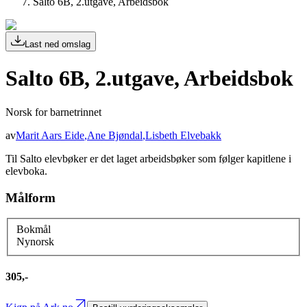
Salto 6B, 2.utgave, Arbeidsbok
Last ned omslag
Salto 6B, 2.utgave, Arbeidsbok
Norsk for barnetrinnet
av
Marit Aars Eide
,
Ane Bjøndal
,
Lisbeth Elvebakk
Til Salto elevbøker er det laget arbeidsbøker som følger kapitlene i
elevboka.
Målform
Bokmål
Nynorsk
305,-