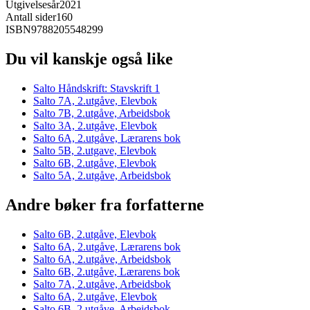
Utgivelsesår
2021
Antall sider
160
ISBN
9788205548299
Du vil kanskje også like
Salto Håndskrift: Stavskrift 1
Salto 7A, 2.utgåve, Elevbok
Salto 7B, 2.utgåve, Arbeidsbok
Salto 3A, 2.utgåve, Elevbok
Salto 6A, 2.utgåve, Lærarens bok
Salto 5B, 2.utgave, Elevbok
Salto 6B, 2.utgåve, Elevbok
Salto 5A, 2.utgåve, Arbeidsbok
Andre bøker fra forfatterne
Salto 6B, 2.utgåve, Elevbok
Salto 6A, 2.utgåve, Lærarens bok
Salto 6A, 2.utgåve, Arbeidsbok
Salto 6B, 2.utgåve, Lærarens bok
Salto 7A, 2.utgåve, Arbeidsbok
Salto 6A, 2.utgåve, Elevbok
Salto 6B, 2.utgåve, Arbeidsbok