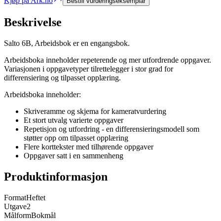
Kjøp på Ark.no
Bestill vurderingseksemplar
Beskrivelse
Salto 6B, Arbeidsbok er en engangsbok.
Arbeidsboka inneholder repeterende og mer utfordrende oppgaver.
Variasjonen i oppgavetyper tilrettelegger i stor grad for
differensiering og tilpasset opplæring.
Arbeidsboka inneholder:
Skriveramme og skjema for kameratvurdering
Et stort utvalg varierte oppgaver
Repetisjon og utfordring - en differensieringsmodell som
støtter opp om tilpasset opplæring
Flere korttekster med tilhørende oppgaver
Oppgaver satt i en sammenheng
Produktinformasjon
Format
Heftet
Utgave
2
Målform
Bokmål