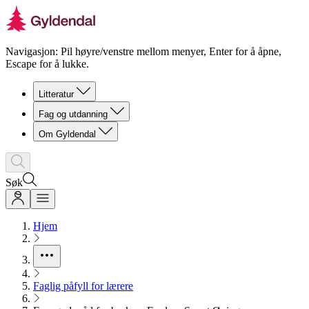
Navigasjon: Pil høyre/venstre mellom menyer, Enter for å åpne,
Escape for å lukke.
Litteratur
Fag og utdanning
Om Gyldendal
Søk
Hjem
Faglig påfyll for lærere