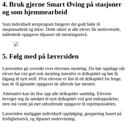
4. Bruk gjerne Smart Øving på stasjoner
og som hjemmearbeid
Som individuelt øveprogram fungerer det godt både til
stasjonsarbeid og lekse. Dette sikrer at alle elever får motiverende,
målrettede oppgaver tilpasset sitt mestringsnivå.
5. Følg med på lærersiden
Lærersiden gir oversikt over elevenes mestring. Du bør oppdage når
elever har vist god nok mestring innenfor et delkapittel og bør få
tilgang til nytt stoff. Hvis elevene er låst til ett delkapittel for lenge,
kan de få gjentatte oppgaver de allerede har mestret.
Alternativt kan du låse opp alle delkapitler samtidig. Elevene
beveger seg da sømløst til nytt delkapittel ved god måloppnåelse,
men må vente på mer utfordrende oppgaver til repetisjonsdelen.
Lærersiden muliggjør individuell oppfølging, gruppering basert på
ferdighetsnivå, og tilpasset undervisning.