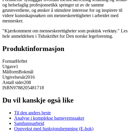
og helsefaglig profesjonsetikk springer ut av de samme
grunnverdiene, og ønsker å stimulere interesse for og inspirere til
videre kunnskapssøken om menneskerettigheter i arbeidet med
mennesker.
"Kjærkomment om menneskerettigheter som praktisk verktøy." Les
hele anmeldelsen i Tidsskriftet for Den norske legeforening.
Produktinformasjon
Format
Heftet
Utgave
1
Målform
Bokmål
Utgivelsesår
2016
Antall sider
208
ISBN
9788205481718
Du vil kanskje også like
Til den andres beste
Analyse i komplekse barnevernssaker
Samfunnsarbeid
Oppvekst med funksjonshemming (E-bok)