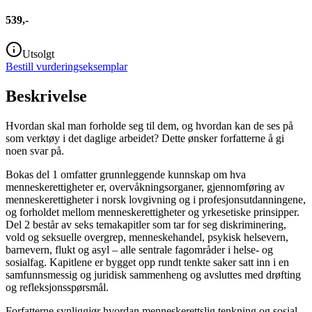
539,-
Utsolgt
Bestill vurderingseksemplar
Beskrivelse
Hvordan skal man forholde seg til dem, og hvordan kan de ses på
som verktøy i det daglige arbeidet? Dette ønsker forfatterne å gi
noen svar på.
Bokas del 1 omfatter grunnleggende kunnskap om hva
menneskerettigheter er, overvåkningsorganer, gjennomføring av
menneskerettigheter i norsk lovgivning og i profesjonsutdanningene,
og forholdet mellom menneskerettigheter og yrkesetiske prinsipper.
Del 2 består av seks temakapitler som tar for seg diskriminering,
vold og seksuelle overgrep, menneskehandel, psykisk helsevern,
barnevern, flukt og asyl – alle sentrale fagområder i helse- og
sosialfag. Kapitlene er bygget opp rundt tenkte saker satt inn i en
samfunnsmessig og juridisk sammenheng og avsluttes med drøfting
og refleksjonsspørsmål.
Forfatterne synliggjør hvordan menneskerettslig tenkning og sosial-