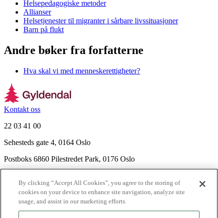
Helsepedagogiske metoder
Allianser
Helsetjenester til migranter i sårbare livssituasjoner
Barn på flukt
Andre bøker fra forfatterne
Hva skal vi med menneskerettigheter?
Kontakt oss
22 03 41 00
Sehesteds gate 4, 0164 Oslo
Postboks 6860 Pilestredet Park, 0176 Oslo
Finn frem
By clicking “Accept All Cookies”, you agree to the storing of
Nyhetsbrev
cookies on your device to enhance site navigation, analyze site
Ledige stillinger
usage, and assist in our marketing efforts.
Send inn manus