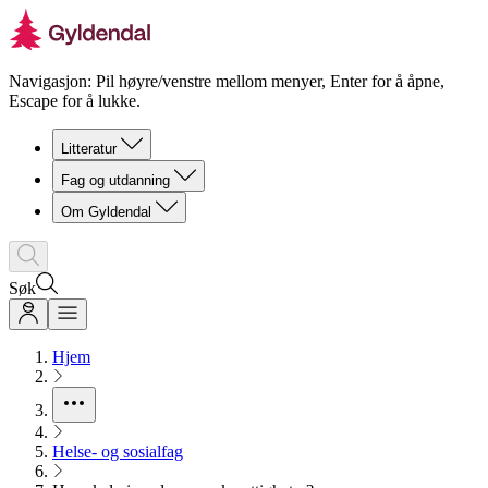
Navigasjon: Pil høyre/venstre mellom menyer, Enter for å åpne,
Escape for å lukke.
Litteratur
Fag og utdanning
Om Gyldendal
Søk
Hjem
Helse- og sosialfag