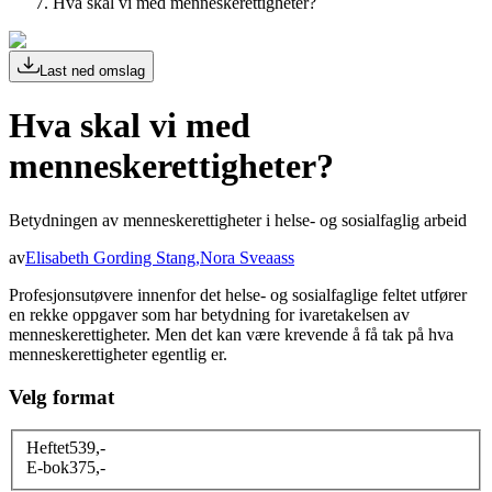
Hva skal vi med menneskerettigheter?
Last ned omslag
Hva skal vi med
menneskerettigheter?
Betydningen av menneskerettigheter i helse- og sosialfaglig arbeid
av
Elisabeth Gording Stang
,
Nora Sveaass
Profesjonsutøvere innenfor det helse- og sosialfaglige feltet utfører
en rekke oppgaver som har betydning for ivaretakelsen av
menneskerettigheter. Men det kan være krevende å få tak på hva
menneskerettigheter egentlig er.
Velg format
Heftet
539
,-
E-bok
375
,-