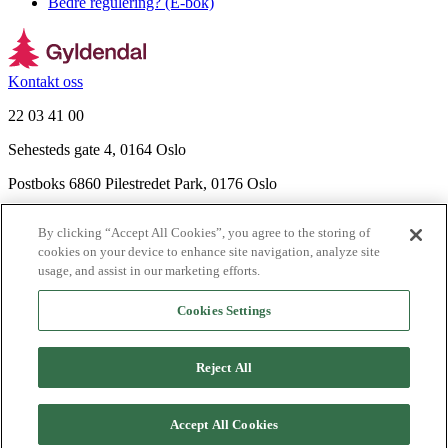
Bedre regulering? (E-bok)
Kontakt oss
22 03 41 00
Sehesteds gate 4, 0164 Oslo
Postboks 6860 Pilestredet Park, 0176 Oslo
Finn frem
By clicking “Accept All Cookies”, you agree to the storing of
Nyhetsbrev
cookies on your device to enhance site navigation, analyze site
Ledige stillinger
usage, and assist in our marketing efforts.
Send inn manus
Cookies Settings
Om Gyldendal
Support
Reject All
Presse
Agency
©
2026
Gyldendal
Accept All Cookies
Personvernerklæringer
Informasjonskapsler