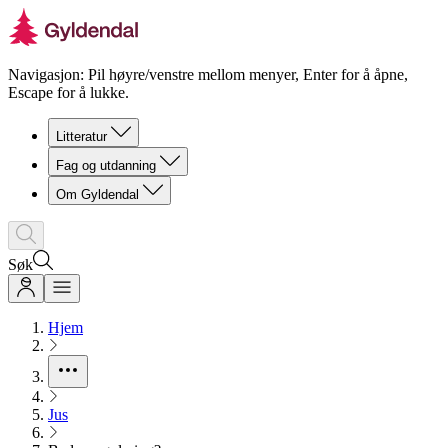
Navigasjon: Pil høyre/venstre mellom menyer, Enter for å åpne,
Escape for å lukke.
Litteratur
Fag og utdanning
Om Gyldendal
Søk
Hjem
Jus