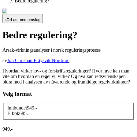
Bedre regulering?
Last ned omslag
Bedre regulering?
Årsak-virkningsanalyser i norsk reguleringsprosess
av
Jon Christian Fløysvik Nordrum
Hvordan virker lov- og forskriftsreguleringer? Hvor mye kan man
vite om hvordan en regel vil virke? Og hva kan rettsvitenskapen
bidra med i analysen av nåværende og framtidige regelvirkninger?
Velg format
Innbundet
949
,-
E-bok
685
,-
949,-