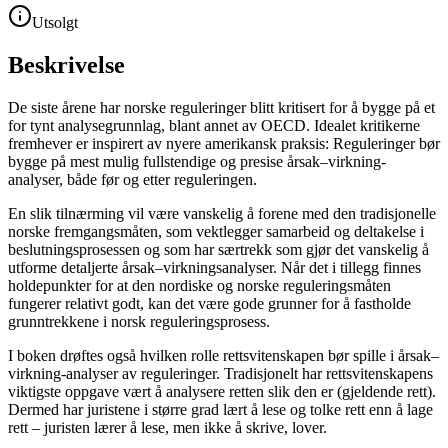
Utsolgt
Beskrivelse
De siste årene har norske reguleringer blitt kritisert for å bygge på et
for tynt analysegrunnlag, blant annet av OECD. Idealet kritikerne
fremhever er inspirert av nyere amerikansk praksis: Reguleringer bør
bygge på mest mulig fullstendige og presise årsak–virkning-
analyser, både før og etter reguleringen.
En slik tilnærming vil være vanskelig å forene med den tradisjonelle
norske fremgangsmåten, som vektlegger samarbeid og deltakelse i
beslutningsprosessen og som har særtrekk som gjør det vanskelig å
utforme detaljerte årsak–virkningsanalyser. Når det i tillegg finnes
holdepunkter for at den nordiske og norske reguleringsmåten
fungerer relativt godt, kan det være gode grunner for å fastholde
grunntrekkene i norsk reguleringsprosess.
I boken drøftes også hvilken rolle rettsvitenskapen bør spille i årsak–
virkning-analyser av reguleringer. Tradisjonelt har rettsvitenskapens
viktigste oppgave vært å analysere retten slik den er (gjeldende rett).
Dermed har juristene i større grad lært å lese og tolke rett enn å lage
rett – juristen lærer å lese, men ikke å skrive, lover.