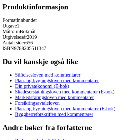
Produktinformasjon
Format
Innbundet
Utgave
1
Målform
Bokmål
Utgivelsesår
2019
Antall sider
656
ISBN
9788205511347
Du vil kanskje også like
Stiftelsesloven med kommentarer
Plan- og bygningsloven med kommentarer
Din privatøkonomi (E-bok)
Skadeserstatningsloven med kommentarer (E-bok)
Markedsføringsloven med kommentarer
Forsikringsavtaleloven
Plan- og bygningsloven med kommentarer (E-bok)
Byggherreforskriften med kommentarer
Andre bøker fra forfatterne