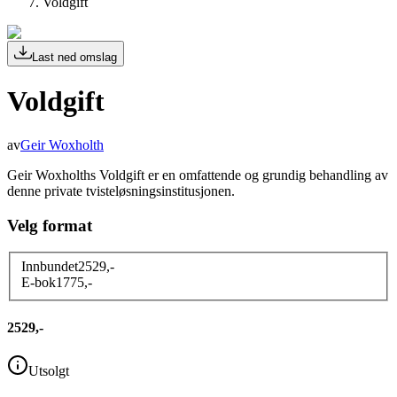
Voldgift
Last ned omslag
Voldgift
av
Geir Woxholth
Geir Woxholths Voldgift er en omfattende og grundig behandling av
denne private tvisteløsningsinstitusjonen.
Velg format
Innbundet
2529
,-
E-bok
1775
,-
2529,-
Utsolgt