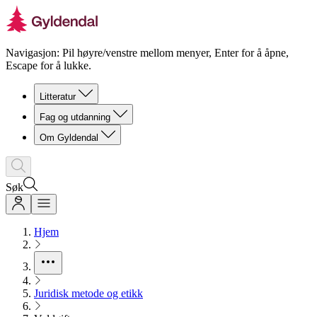
Navigasjon: Pil høyre/venstre mellom menyer, Enter for å åpne,
Escape for å lukke.
Litteratur
Fag og utdanning
Om Gyldendal
Søk
Hjem
Juridisk metode og etikk