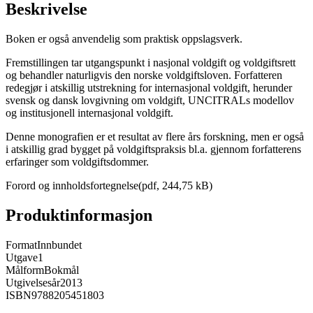
Beskrivelse
Boken er også anvendelig som praktisk oppslagsverk.
Fremstillingen tar utgangspunkt i nasjonal voldgift og voldgiftsrett
og behandler naturligvis den norske voldgiftsloven. Forfatteren
redegjør i atskillig utstrekning for internasjonal voldgift, herunder
svensk og dansk lovgivning om voldgift, UNCITRALs modellov
og institusjonell internasjonal voldgift.
Denne monografien er et resultat av flere års forskning, men er også
i atskillig grad bygget på voldgiftspraksis bl.a. gjennom forfatterens
erfaringer som voldgiftsdommer.
Forord og innholdsfortegnelse(pdf, 244,75 kB)
Produktinformasjon
Format
Innbundet
Utgave
1
Målform
Bokmål
Utgivelsesår
2013
ISBN
9788205451803