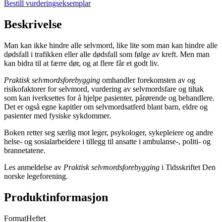
Bestill vurderingseksemplar
Beskrivelse
Man kan ikke hindre alle selvmord, like lite som man kan hindre alle
dødsfall i trafikken eller alle dødsfall som følge av kreft. Men man
kan bidra til at færre dør, og at flere får et godt liv.
Praktisk selvmordsforebygging
omhandler forekomsten av og
risikofaktorer for selvmord, vurdering av selvmordsfare og tiltak
som kan iverksettes for å hjelpe pasienter, pårørende og behandlere.
Det er også egne kapitler om selvmordsatferd blant barn, eldre og
pasienter med fysiske sykdommer.
Boken retter seg særlig mot leger, psykologer, sykepleiere og andre
helse- og sosialarbeidere i tillegg til ansatte i ambulanse-, politi- og
brannetatene.
Les anmeldelse av
Praktisk selvmordsforebygging
i Tidsskriftet Den
norske legeforening.
Produktinformasjon
Format
Heftet