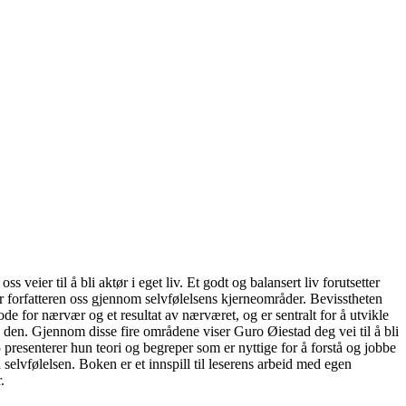
veier til å bli aktør i eget liv. Et godt og balansert liv forutsetter
der forfatteren oss gjennom selvfølelsens kjerneområder. Bevisstheten
ode for nærvær og et resultat av nærværet, og er sentralt for å utvikle
 den. Gjennom disse fire områdene viser Guro Øiestad deg vei til å bli
-5 presenterer hun teori og begreper som er nyttige for å forstå og jobbe
 selvfølelsen. Boken er et innspill til leserens arbeid med egen
.