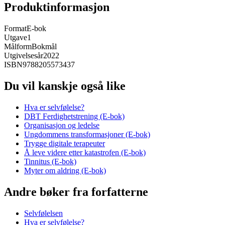
Produktinformasjon
Format
E-bok
Utgave
1
Målform
Bokmål
Utgivelsesår
2022
ISBN
9788205573437
Du vil kanskje også like
Hva er selvfølelse?
DBT Ferdighetstrening (E-bok)
Organisasjon og ledelse
Ungdommens transformasjoner (E-bok)
Trygge digitale terapeuter
Å leve videre etter katastrofen (E-bok)
Tinnitus (E-bok)
Myter om aldring (E-bok)
Andre bøker fra forfatterne
Selvfølelsen
Hva er selvfølelse?