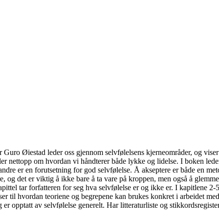
 Guro Øiestad leder oss gjennom selvfølelsens kjerneområder, og viser oss 
andler nettopp om hvordan vi håndterer både lykke og lidelse. I boken le
 andre er en forutsetning for god selvfølelse. Å akseptere er både en met
, og det er viktig å ikke bare å ta vare på kroppen, men også å glemme
pittel tar forfatteren for seg hva selvfølelse er og ikke er. I kapitlene 2
viser til hvordan teoriene og begrepene kan brukes konkret i arbeidet med
 opptatt av selvfølelse generelt. Har litteraturliste og stikkordsregister