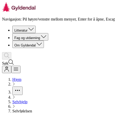
Navigasjon: Pil høyre/venstre mellom menyer, Enter for å åpne, Escap
Litteratur
Fag og utdanning
Om Gyldendal
Søk
Hjem
Selvhjelp
Selvfølelsen