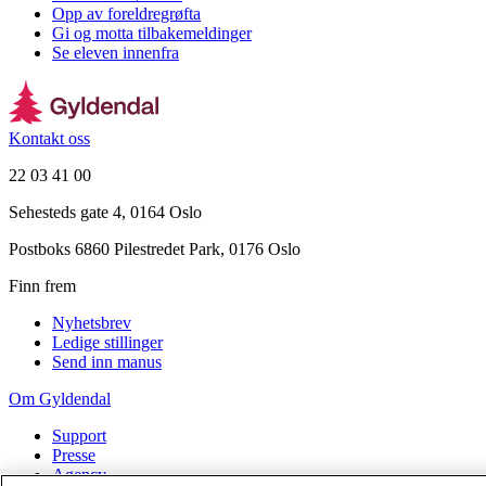
Opp av foreldregrøfta
Gi og motta tilbakemeldinger
Se eleven innenfra
Kontakt oss
22 03 41 00
Sehesteds gate 4, 0164 Oslo
Postboks 6860 Pilestredet Park, 0176 Oslo
Finn frem
Nyhetsbrev
Ledige stillinger
Send inn manus
Om Gyldendal
Support
Presse
Agency