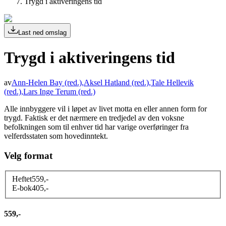
Trygd i aktiveringens tid
Last ned omslag
Trygd i aktiveringens tid
av
Ann-Helen Bay
(red.)
,
Aksel Hatland
(red.)
,
Tale Hellevik
(red.)
,
Lars Inge Terum
(red.)
Alle innbyggere vil i løpet av livet motta en eller annen form for
trygd. Faktisk er det nærmere en tredjedel av den voksne
befolkningen som til enhver tid har varige overføringer fra
velferdsstaten som hovedinntekt.
Velg format
Heftet
559
,-
E-bok
405
,-
559,-