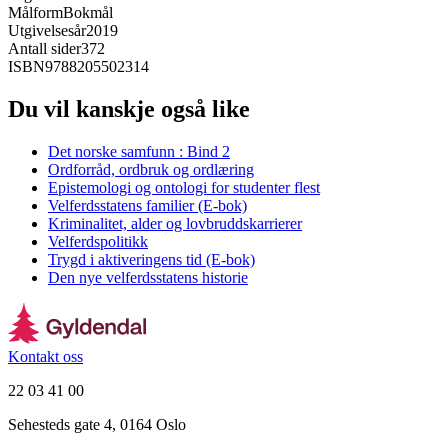
Målform
Bokmål
Utgivelsesår
2019
Antall sider
372
ISBN
9788205502314
Du vil kanskje også like
Det norske samfunn : Bind 2
Ordforråd, ordbruk og ordlæring
Epistemologi og ontologi for studenter flest
Velferdsstatens familier (E-bok)
Kriminalitet, alder og lovbruddskarrierer
Velferdspolitikk
Trygd i aktiveringens tid (E-bok)
Den nye velferdsstatens historie
Kontakt oss
22 03 41 00
Sehesteds gate 4, 0164 Oslo