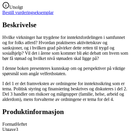
Utsolgt
Bestill vurderingseksemplar
Beskrivelse
Hvilke virkninger har trygdene for inntektsfordelingen i samfunnet
og for folks atferd? Hvordan praktiseres aktivitetskrav og
sanksjoner, og i hvilken grad påvirker dette retten til trygd og
sosialhjelp? Vil det i årene som kommer bli økt debatt om hvem som
bør få stønad og hvilket nivå stønaden skal ligge på?
I denne boken presenteres kunnskap om og perspektiver på viktige
spørsmål som angår velferdsstaten.
I del 1 er det framveksten av ordningene for inntektssikring som er
tema. Politisk styring og finansiering beskrives og diskuteres i del 2.
Del 3 handler om risikoer og målgrupper (familie, helse, arbeid og
alderdom), mens forvalterne av ordningene er tema for del 4.
Produktinformasjon
Format
Heftet
Utgave
3