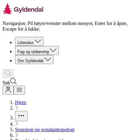
Navigasjon: Pil høyre/venstre mellom menyer, Enter for å åpne,
Escape for å lukke.
Litteratur
Fag og utdanning
Om Gyldendal
Søk
Hjem
Sosiologi og sosialantropologi