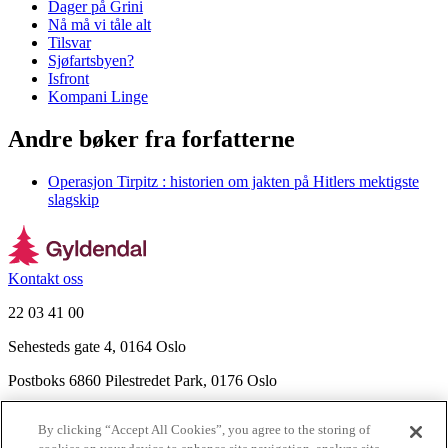
Dager på Grini
Nå må vi tåle alt
Tilsvar
Sjøfartsbyen?
Isfront
Kompani Linge
Andre bøker fra forfatterne
Operasjon Tirpitz : historien om jakten på Hitlers mektigste
slagskip
Kontakt oss
22 03 41 00
Sehesteds gate 4, 0164 Oslo
Postboks 6860 Pilestredet Park, 0176 Oslo
Finn frem
By clicking “Accept All Cookies”, you agree to the storing of