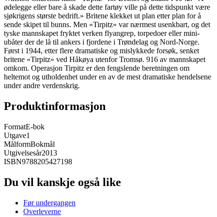
ødelegge eller bare å skade dette fartøy ville på dette tidspunkt være
sjøkrigens største bedrift.» Britene klekket ut plan etter plan for å
sende skipet til bunns. Men «Tirpitz» var nærmest usenkbart, og det
tyske mannskapet fryktet verken flyangrep, torpedoer eller mini-
ubåter der de lå til ankers i fjordene i Trøndelag og Nord-Norge.
Først i 1944, etter flere dramatiske og mislykkede forsøk, senket
britene «Tirpitz» ved Håkøya utenfor Tromsø. 916 av mannskapet
omkom. Operasjon Tirpitz er den fengslende beretningen om
heltemot og utholdenhet under en av de mest dramatiske hendelsene
under andre verdenskrig.
Produktinformasjon
Format
E-bok
Utgave
1
Målform
Bokmål
Utgivelsesår
2013
ISBN
9788205427198
Du vil kanskje også like
Før undergangen
Overleverne