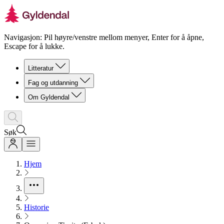
Navigasjon: Pil høyre/venstre mellom menyer, Enter for å åpne,
Escape for å lukke.
Litteratur
Fag og utdanning
Om Gyldendal
Søk
Hjem
Historie