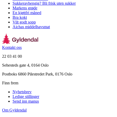
Sukkeravhengig? Bli frisk uten sukker
Markens grøde
En kjøttfri måned
Bra kokt
Vilt godt sopp
Aichas middelhavsmat
Kontakt oss
22 03 41 00
Sehesteds gate 4, 0164 Oslo
Postboks 6860 Pilestredet Park, 0176 Oslo
Finn frem
Nyhetsbrev
Ledige stillinger
Send inn manus
Om Gyldendal