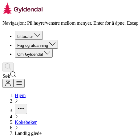
Navigasjon: Pil høyre/venstre mellom menyer, Enter for å åpne, Escap
Litteratur
Fag og utdanning
Om Gyldendal
Søk
Hjem
Kokebøker
Landlig glede