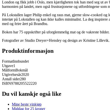
London og fikk jobb i Oslo, men kjærligheten tok han med seg ut av 
harmonien på landet, men også frustrasjonene og utfordringene som mø
På Lokstallen lager Philip enkel og raus mat, gjerne slow-cooked og lo
interiør på Lokstallen og kan ikke kalles minimalist. La deg inspirer
med og feire året på Brandbu.
Boken har 75 oppskrifter på uforglemmelig mat og de vakreste bilder.
Fotografier av Studio Dreyer+Hensley og design av Kristine Lillevik.
Produktinformasjon
Format
Innbundet
Utgave
1
Målform
Bokmål
Utgivelsesår
2020
Antall sider
280
ISBN
9788205522220
Du vil kanskje også like
Mine beste vinkjøp
Middag for 25 kroner