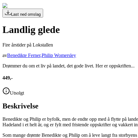
Last ned omslag
Landlig glede
Fire årstider på Lokstallen
av
Benedikte Ferner
,
Philip Womersley
Drømmer du om et liv på landet, det gode livet. Her er oppskriften...
449,-
Utsolgt
Beskrivelse
Benedikte og Philip er byfolk, men de endte opp med å flytte på landet
Hadeland i et helt år, og er fylt med fristende oppskrifter og vakkert int
Som mange drømte Benedikte og Philip om å leve langt fra storbyens 