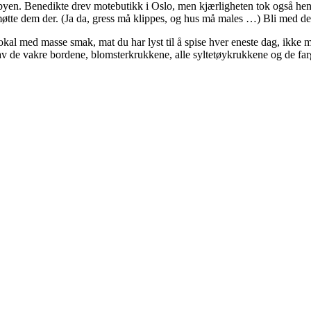
byen. Benedikte drev motebutikk i Oslo, men kjærligheten tok også hen
tte dem der. (Ja da, gress må klippes, og hus må males …) Bli med dem
kal med masse smak, mat du har lyst til å spise hver eneste dag, ikke mi
e av de vakre bordene, blomsterkrukkene, alle syltetøykrukkene og de fa