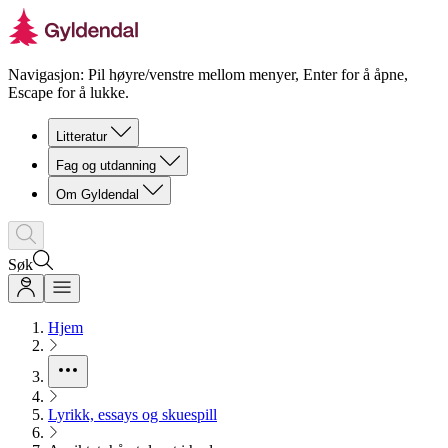
Navigasjon: Pil høyre/venstre mellom menyer, Enter for å åpne,
Escape for å lukke.
Litteratur
Fag og utdanning
Om Gyldendal
Søk
Hjem
Lyrikk, essays og skuespill