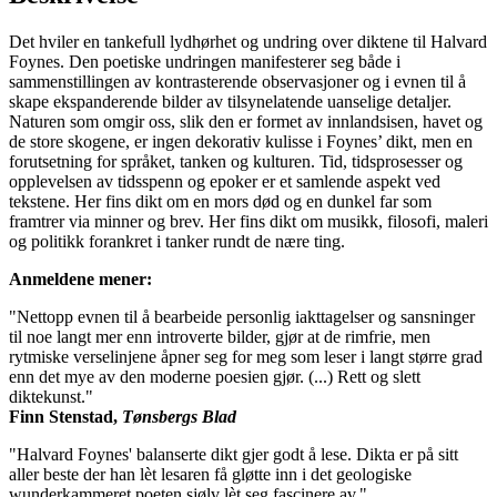
Det hviler en tankefull lydhørhet og undring over diktene til Halvard
Foynes. Den poetiske undringen manifesterer seg både i
sammenstillingen av kontrasterende observasjoner og i evnen til å
skape ekspanderende bilder av tilsynelatende uanselige detaljer.
Naturen som omgir oss, slik den er formet av innlandsisen, havet og
de store skogene, er ingen dekorativ kulisse i Foynes’ dikt, men en
forutsetning for språket, tanken og kulturen. Tid, tidsprosesser og
opplevelsen av tidsspenn og epoker er et samlende aspekt ved
tekstene. Her fins dikt om en mors død og en dunkel far som
framtrer via minner og brev. Her fins dikt om musikk, filosofi, maleri
og politikk forankret i tanker rundt de nære ting.
Anmeldene mener:
"Nettopp evnen til å bearbeide personlig iakttagelser og sansninger
til noe langt mer enn introverte bilder, gjør at de rimfrie, men
rytmiske verselinjene åpner seg for meg som leser i langt større grad
enn det mye av den moderne poesien gjør. (...) Rett og slett
diktekunst."
Finn Stenstad,
Tønsbergs Blad
"Halvard Foynes' balanserte dikt gjer godt å lese. Dikta er på sitt
aller beste der han lèt lesaren få gløtte inn i det geologiske
wunderkammeret poeten sjølv lèt seg fascinere av."