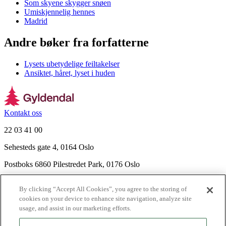
Som skyene skygger snøen
Umiskjennelig hennes
Madrid
Andre bøker fra forfatterne
Lysets ubetydelige feiltakelser
Ansiktet, håret, lyset i huden
Kontakt oss
22 03 41 00
Sehesteds gate 4, 0164 Oslo
Postboks 6860 Pilestredet Park, 0176 Oslo
Finn frem
By clicking “Accept All Cookies”, you agree to the storing of
Nyhetsbrev
cookies on your device to enhance site navigation, analyze site
Ledige stillinger
usage, and assist in our marketing efforts.
Send inn manus