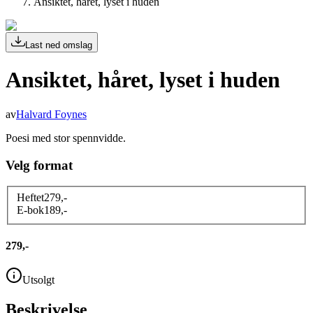
Ansiktet, håret, lyset i huden
Last ned omslag
Ansiktet, håret, lyset i huden
av
Halvard Foynes
Poesi med stor spennvidde.
Velg format
Heftet
279
,-
E-bok
189
,-
279,-
Utsolgt
Beskrivelse