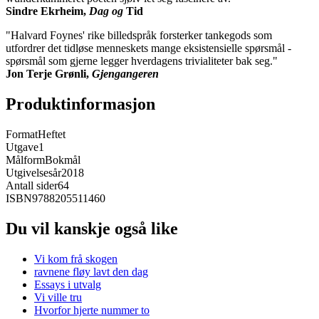
Sindre Ekrheim,
Dag og
Tid
"Halvard Foynes' rike billedspråk forsterker tankegods som
utfordrer det tidløse menneskets mange eksistensielle spørsmål -
spørsmål som gjerne legger hverdagens trivialiteter bak seg."
Jon Terje Grønli,
Gjengangeren
Produktinformasjon
Format
Heftet
Utgave
1
Målform
Bokmål
Utgivelsesår
2018
Antall sider
64
ISBN
9788205511460
Du vil kanskje også like
Vi kom frå skogen
ravnene fløy lavt den dag
Essays i utvalg
Vi ville tru
Hvorfor hjerte nummer to