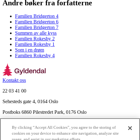
Andre bøker fra forfatterne
Familien Bridgerton 4
Familien Bridgerton 6
Familien Bridgerton 7
Summen av alle kyss
Familien Rokesby 2
Familien Rokesby 1
Som i en drøm
Familien Rokesby 4
Kontakt oss
22 03 41 00
Sehesteds gate 4, 0164 Oslo
Postboks 6860 Pilestredet Park, 0176 Oslo
Finn frem
By clicking “Accept All Cookies”, you agree to the storing of
Nyhetsbrev
cookies on your device to enhance site navigation, analyze site
Ledige stillinger
usage, and assist in our marketing efforts.