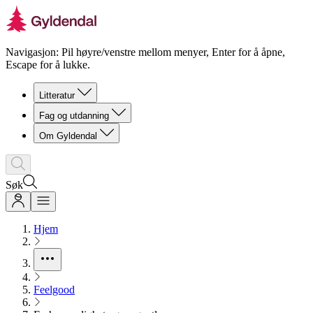
Navigasjon: Pil høyre/venstre mellom menyer, Enter for å åpne,
Escape for å lukke.
Litteratur
Fag og utdanning
Om Gyldendal
Søk
Hjem
Feelgood