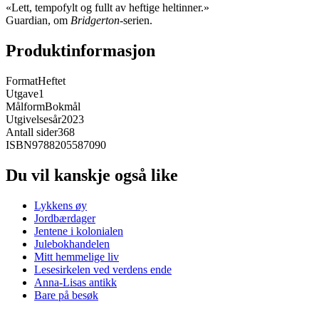
«Lett, tempofylt og fullt av heftige heltinner.»
Guardian, om
Bridgerton
-serien.
Produktinformasjon
Format
Heftet
Utgave
1
Målform
Bokmål
Utgivelsesår
2023
Antall sider
368
ISBN
9788205587090
Du vil kanskje også like
Lykkens øy
Jordbærdager
Jentene i kolonialen
Julebokhandelen
Mitt hemmelige liv
Lesesirkelen ved verdens ende
Anna-Lisas antikk
Bare på besøk