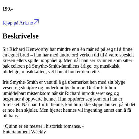
199,-
Kjøp på Ark.no
Beskrivelse
Sir Richard Kenworthy har mindre enn én måned på seg til å finne
en egnet brud – han har med andre ord verken tid til å være spesielt
kresen ellers spille uoppnåelig. Men når han ser kvinnen som sitter
bak celloen på Smythe-Smith-familiens årlige, og musikalsk
ulidelige, musikkaften, vet han at hun er den rette.
Iris Smythe-Smith er vant til å gå ubemerket hen med sitt blyge
vesen og sin tørre og underfundige humor. Derfor blir hun
umiddelbart mistenksom når sir Richard introduserer seg og
begynner å oppvarte henne. Han oppfører seg som om han er
forelsket. Når han frir til henne, kan hun ikke slippe tanken på at det
er noe han skjuler. Men hjertet hennes vil ingenting annet enn å få
bli hans.
«Quinn er en mester i historisk romanse.»
Entertainment Weekly