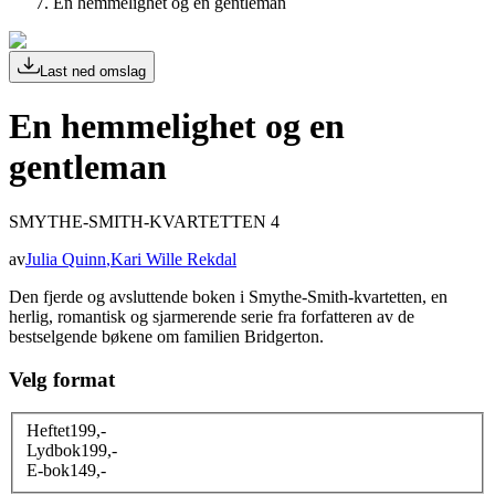
En hemmelighet og en gentleman
Last ned omslag
En hemmelighet og en
gentleman
SMYTHE-SMITH-KVARTETTEN 4
av
Julia Quinn
,
Kari Wille Rekdal
Den fjerde og avsluttende boken i Smythe-Smith-kvartetten, en
herlig, romantisk og sjarmerende serie fra forfatteren av de
bestselgende bøkene om familien Bridgerton.
Velg format
Heftet
199
,-
Lydbok
199
,-
E-bok
149
,-