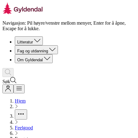
Navigasjon: Pil høyre/venstre mellom menyer, Enter for å åpne,
Escape for å lukke.
Litteratur
Fag og utdanning
Om Gyldendal
Søk
Hjem
Feelgood