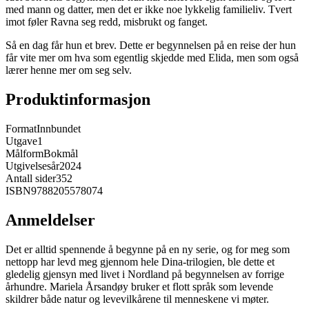
med mann og datter, men det er ikke noe lykkelig familieliv. Tvert
imot føler Ravna seg redd, misbrukt og fanget.
Så en dag får hun et brev. Dette er begynnelsen på en reise der hun
får vite mer om hva som egentlig skjedde med Elida, men som også
lærer henne mer om seg selv.
Produktinformasjon
Format
Innbundet
Utgave
1
Målform
Bokmål
Utgivelsesår
2024
Antall sider
352
ISBN
9788205578074
Anmeldelser
Det er alltid spennende å begynne på en ny serie, og for meg som
nettopp har levd meg gjennom hele Dina-trilogien, ble dette et
gledelig gjensyn med livet i Nordland på begynnelsen av forrige
århundre. Mariela Årsandøy bruker et flott språk som levende
skildrer både natur og levevilkårene til menneskene vi møter.