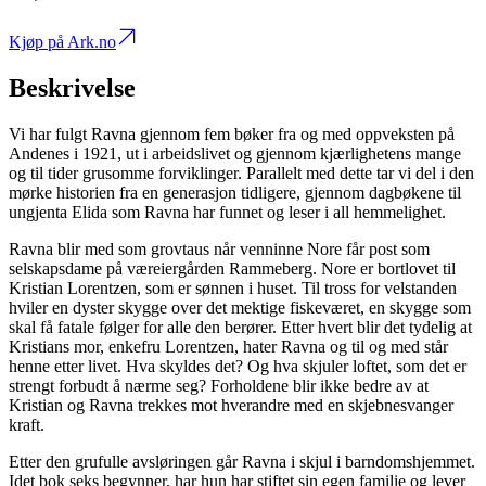
Kjøp på Ark.no
Beskrivelse
Vi har fulgt Ravna gjennom fem bøker fra og med oppveksten på
Andenes i 1921, ut i arbeidslivet og gjennom kjærlighetens mange
og til tider grusomme forviklinger. Parallelt med dette tar vi del i den
mørke historien fra en generasjon tidligere, gjennom dagbøkene til
ungjenta Elida som Ravna har funnet og leser i all hemmelighet.
Ravna blir med som grovtaus når venninne Nore får post som
selskapsdame på væreiergården Rammeberg. Nore er bortlovet til
Kristian Lorentzen, som er sønnen i huset. Til tross for velstanden
hviler en dyster skygge over det mektige fiskeværet, en skygge som
skal få fatale følger for alle den berører. Etter hvert blir det tydelig at
Kristians mor, enkefru Lorentzen, hater Ravna og til og med står
henne etter livet. Hva skyldes det? Og hva skjuler loftet, som det er
strengt forbudt å nærme seg? Forholdene blir ikke bedre av at
Kristian og Ravna trekkes mot hverandre med en skjebnesvanger
kraft.
Etter den grufulle avsløringen går Ravna i skjul i barndomshjemmet.
Idet bok seks begynner, har hun har stiftet sin egen familie og lever