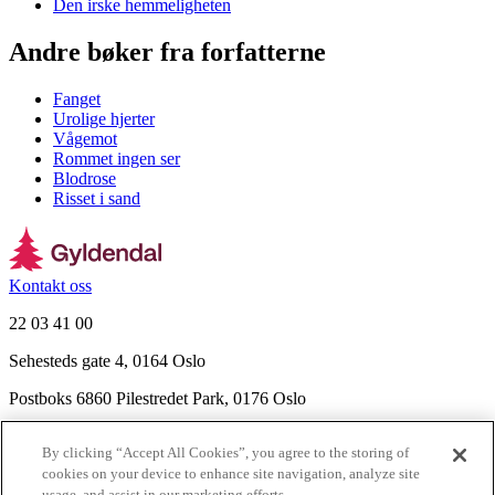
Den irske hemmeligheten
Andre bøker fra forfatterne
Fanget
Urolige hjerter
Vågemot
Rommet ingen ser
Blodrose
Risset i sand
Kontakt oss
22 03 41 00
Sehesteds gate 4, 0164 Oslo
Postboks 6860 Pilestredet Park, 0176 Oslo
Finn frem
By clicking “Accept All Cookies”, you agree to the storing of
Nyhetsbrev
cookies on your device to enhance site navigation, analyze site
Ledige stillinger
usage, and assist in our marketing efforts.