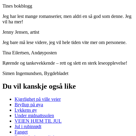
Tines bokblogg
Jeg har lest mange romanserier, men aldri en så god som denne. Jeg
vil ha mer!
Jenny Jensen, artist
Jeg bare må lese videre, jeg vil hele tiden vite mer om personene.
Tina Eilertsen, Andøyposten
Rørende og tankevekkende – rett og slett en sterk leseopplevelse!
Simen Ingemundsen, Bygdebladet
Du vil kanskje også like
Kjærlighet på ville veier
Bryllup på øya
Lykkens øy
Under midnattssolen
VEIEN HJEM TIL JUL
Jul i rubinrødt
Fanget