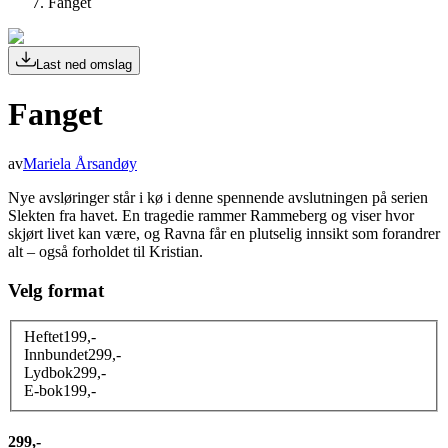
Fanget
Last ned omslag
Fanget
av
Mariela Årsandøy
Nye avsløringer står i kø i denne spennende avslutningen på serien
Slekten fra havet. En tragedie rammer Rammeberg og viser hvor
skjørt livet kan være, og Ravna får en plutselig innsikt som forandrer
alt – også forholdet til Kristian.
Velg format
Heftet
199
,-
Innbundet
299
,-
Lydbok
299
,-
E-bok
199
,-
299,-