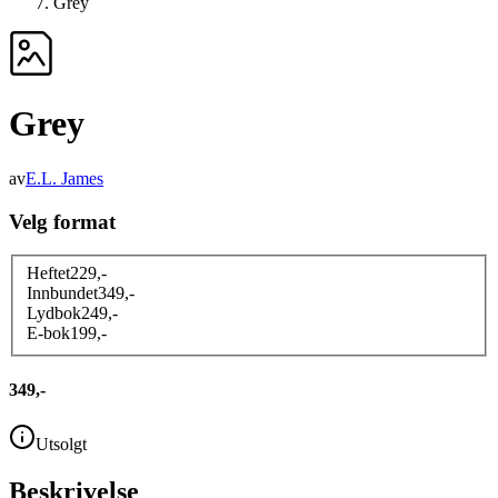
Grey
Grey
av
E.L. James
Velg format
Heftet
229
,-
Innbundet
349
,-
Lydbok
249
,-
E-bok
199
,-
349,-
Utsolgt
Beskrivelse