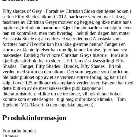
Fifty shades of Grey - Fortalt av Christian Siden den første boken i
serien Fifty Shades utkom i 2012, har lesere verden over latt seg
fascinere av Christian Greys motiver og begjær, og ikke minst hans
mørke og turbulente barndom. Kjent for sin harde selvdisiplin lever
han en kontrollert, men tom hverdag - helt til den dagen han møter
Anastasia Steele og alt endres. Hva er det med Anastasia som
forfører ham? Hvorfor kan han ikke glemme henne? Fanget i en
storm av ukjente følelser han umulig kunne forutse, føler han seg
maktesløs. Endelig får vi høre Christian Greys historie - fordi alle
kjærlighetsforhold har to sider ... E L James' suksesstrilogi Fifty
Shades - Fanget, Fifty Shades - Bundet, Fifty Shades - Fri tok
verden med storm da den utkom. Det som begynte som fanfiction,
ble raskt plukket opp av et av verdens største forlag, og har til nå
solgt i over 125 millioner eksemplarer verden over. Bøkene har med
dette blitt en av de mest suksessrike publikasjonene i
litteraturhistorien. «Likte du de tre første, vil nok denne boken
komme som et etterlengtet - tilgi meg ordbruken: klimaks." Tom
Egeland, VG.(Basert på den engelske utgaven)
Produktinformasjon
Format
Innbundet
Utgave
1