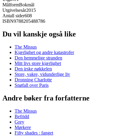
Målform
Bokmål
Utgivelsesår
2015
Antall sider
608
ISBN
9788205488786
Du vil kanskje også like
The Missus
Kjærlighet og andre katastrofer
Den hemmelige stranden
Mitt livs store kjærlighet
Den irske nøkkelen
Store, vakre, vidunderlige liv
Dronning Charlotte
Snøfall over Paris
Andre bøker fra forfatterne
The Missus
Befridd
Grey
Mørkere
Fifty shades : fanget