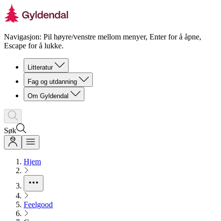
Navigasjon: Pil høyre/venstre mellom menyer, Enter for å åpne,
Escape for å lukke.
Litteratur
Fag og utdanning
Om Gyldendal
Søk
Hjem
Feelgood