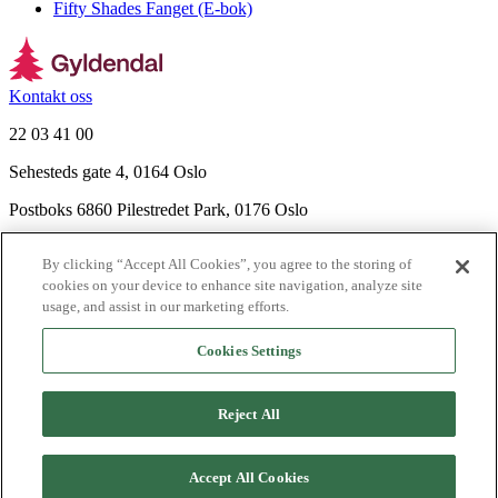
Fifty Shades Fanget (E-bok)
Kontakt oss
22 03 41 00
Sehesteds gate 4, 0164 Oslo
Postboks 6860 Pilestredet Park, 0176 Oslo
Finn frem
By clicking “Accept All Cookies”, you agree to the storing of
Nyhetsbrev
cookies on your device to enhance site navigation, analyze site
Ledige stillinger
usage, and assist in our marketing efforts.
Send inn manus
Cookies Settings
Om Gyldendal
Support
Reject All
Presse
Agency
©
2026
Gyldendal
Accept All Cookies