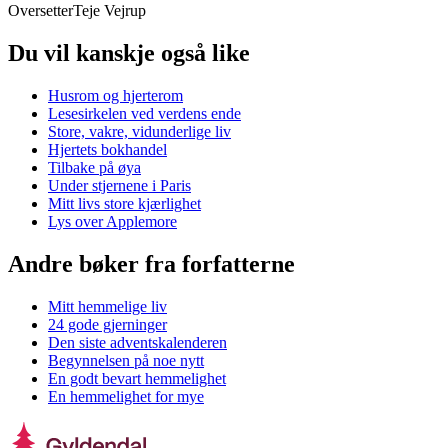
Oversetter
Teje Vejrup
Du vil kanskje også like
Husrom og hjerterom
Lesesirkelen ved verdens ende
Store, vakre, vidunderlige liv
Hjertets bokhandel
Tilbake på øya
Under stjernene i Paris
Mitt livs store kjærlighet
Lys over Applemore
Andre bøker fra forfatterne
Mitt hemmelige liv
24 gode gjerninger
Den siste adventskalenderen
Begynnelsen på noe nytt
En godt bevart hemmelighet
En hemmelighet for mye