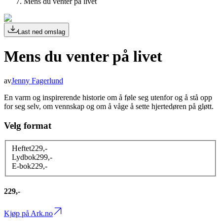
Mens du venter på livet
Last ned omslag
Mens du venter på livet
av
Jenny Fagerlund
En varm og inspirerende historie om å føle seg utenfor og å stå opp
for seg selv, om vennskap og om å våge å sette hjertedøren på gløtt.
Velg format
Heftet
229
,-
Lydbok
299
,-
E-bok
229
,-
229,-
Kjøp på Ark.no