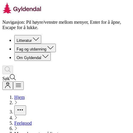
Navigasjon: Pil høyre/venstre mellom menyer, Enter for å åpne,
Escape for å lukke.
Litteratur
Fag og utdanning
Om Gyldendal
Søk
Hjem
Feelgood