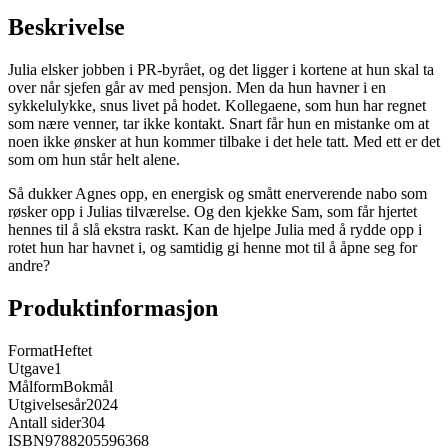
Beskrivelse
Julia elsker jobben i PR-byrået, og det ligger i kortene at hun skal ta
over når sjefen går av med pensjon. Men da hun havner i en
sykkelulykke, snus livet på hodet. Kollegaene, som hun har regnet
som nære venner, tar ikke kontakt. Snart får hun en mistanke om at
noen ikke ønsker at hun kommer tilbake i det hele tatt. Med ett er det
som om hun står helt alene.
Så dukker Agnes opp, en energisk og smått enerverende nabo som
røsker opp i Julias tilværelse. Og den kjekke Sam, som får hjertet
hennes til å slå ekstra raskt. Kan de hjelpe Julia med å rydde opp i
rotet hun har havnet i, og samtidig gi henne mot til å åpne seg for
andre?
Produktinformasjon
Format
Heftet
Utgave
1
Målform
Bokmål
Utgivelsesår
2024
Antall sider
304
ISBN
9788205596368