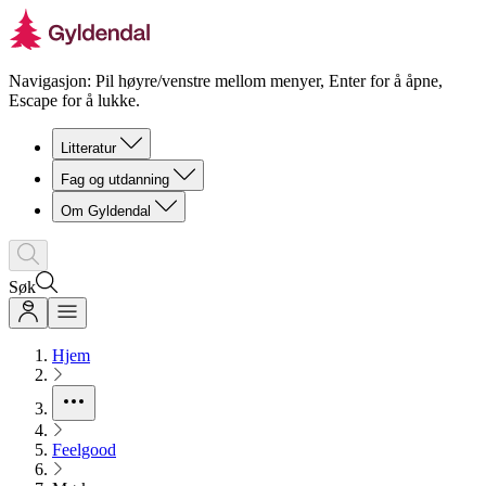
Navigasjon: Pil høyre/venstre mellom menyer, Enter for å åpne,
Escape for å lukke.
Litteratur
Fag og utdanning
Om Gyldendal
Søk
Hjem
Feelgood