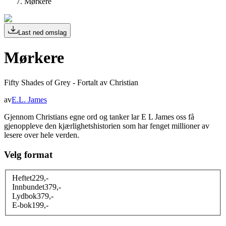
Mørkere
Last ned omslag
Mørkere
Fifty Shades of Grey - Fortalt av Christian
av
E.L. James
Gjennom Christians egne ord og tanker lar E L James oss få
gjenoppleve den kjærlighetshistorien som har fenget millioner av
lesere over hele verden.
Velg format
Heftet
229
,-
Innbundet
379
,-
Lydbok
379
,-
E-bok
199
,-