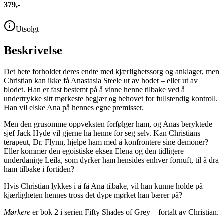
379,-
Utsolgt
Beskrivelse
Det hete forholdet deres endte med kjærlighetssorg og anklager, men
Christian kan ikke få Anastasia Steele ut av hodet – eller ut av
blodet. Han er fast bestemt på å vinne henne tilbake ved å
undertrykke sitt mørkeste begjær og behovet for fullstendig kontroll.
Han vil elske Ana på hennes egne premisser.
Men den grusomme oppveksten forfølger ham, og Anas beryktede
sjef Jack Hyde vil gjerne ha henne for seg selv. Kan Christians
terapeut, Dr. Flynn, hjelpe ham med å konfrontere sine demoner?
Eller kommer den egoistiske eksen Elena og den tidligere
underdanige Leila, som dyrker ham hensides enhver fornuft, til å dra
ham tilbake i fortiden?
Hvis Christian lykkes i å få Ana tilbake, vil han kunne holde på
kjærligheten hennes tross det dype mørket han bærer på?
Mørkere
er bok 2 i serien Fifty Shades of Grey – fortalt av Christian.