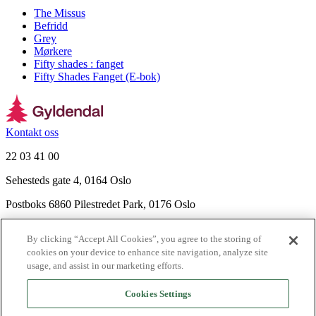
The Missus
Befridd
Grey
Mørkere
Fifty shades : fanget
Fifty Shades Fanget (E-bok)
Kontakt oss
22 03 41 00
Sehesteds gate 4, 0164 Oslo
Postboks 6860 Pilestredet Park, 0176 Oslo
Finn frem
By clicking “Accept All Cookies”, you agree to the storing of
Nyhetsbrev
cookies on your device to enhance site navigation, analyze site
Ledige stillinger
usage, and assist in our marketing efforts.
Send inn manus
Cookies Settings
Om Gyldendal