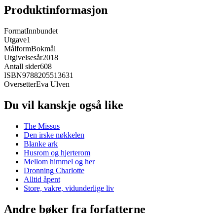
Produktinformasjon
Format
Innbundet
Utgave
1
Målform
Bokmål
Utgivelsesår
2018
Antall sider
608
ISBN
9788205513631
Oversetter
Eva Ulven
Du vil kanskje også like
The Missus
Den irske nøkkelen
Blanke ark
Husrom og hjerterom
Mellom himmel og her
Dronning Charlotte
Alltid åpent
Store, vakre, vidunderlige liv
Andre bøker fra forfatterne