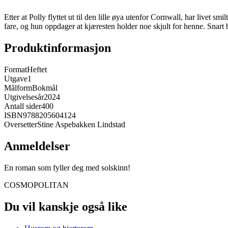
Etter at Polly flyttet ut til den lille øya utenfor Cornwall, har livet s
fare, og hun oppdager at kjæresten holder noe skjult for henne. Snart 
Produktinformasjon
Format
Heftet
Utgave
1
Målform
Bokmål
Utgivelsesår
2024
Antall sider
400
ISBN
9788205604124
Oversetter
Stine Aspebakken Lindstad
Anmeldelser
En roman som fyller deg med solskinn!
COSMOPOLITAN
Du vil kanskje også like