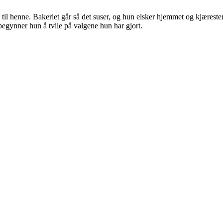
milt til henne. Bakeriet går så det suser, og hun elsker hjemmet og kjæres
begynner hun å tvile på valgene hun har gjort.