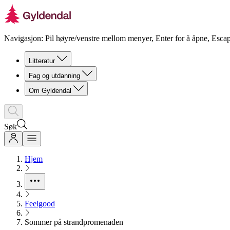
Navigasjon: Pil høyre/venstre mellom menyer, Enter for å åpne, Escap
Litteratur
Fag og utdanning
Om Gyldendal
Søk
Hjem
Feelgood
Sommer på strandpromenaden