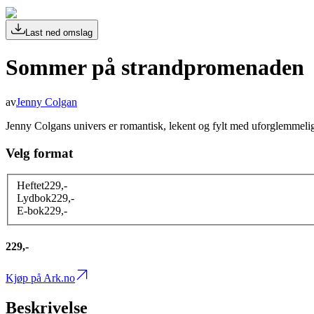
Last ned omslag
Sommer på strandpromenaden
av
Jenny Colgan
Jenny Colgans univers er romantisk, lekent og fylt med uforglemmeli
Velg format
Heftet
229
,-
Lydbok
229
,-
E-bok
229
,-
229,-
Kjøp på Ark.no
Beskrivelse