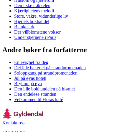
Husrom og hjerterom
Den irske nøkkelen
Kjærlighetens melodi
Store, vakre, vidunderlige liv
Hjertets bokhandel
Blanke ark
Der villblomstene vokser
Under stjernene i Paris
Andre bøker fra forfatterne
En evighet fra deg
Det lille bakeriet på strandpromenaden
Soloppgang på strandpromenaden
Jul på øyas hotell
Bryllup på øya
Den lille bokhandelen på hjørnet
Den endeløse stranden
Velkommen til Floras kafé
Kontakt oss