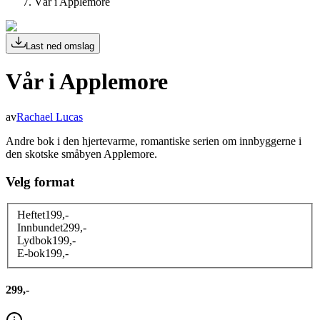
Vår i Applemore
Last ned omslag
Vår i Applemore
av
Rachael Lucas
Andre bok i den hjertevarme, romantiske serien om innbyggerne i
den skotske småbyen Applemore.
Velg format
Heftet
199
,-
Innbundet
299
,-
Lydbok
199
,-
E-bok
199
,-
299,-