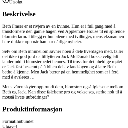
Utsolgt
Beskrivelse
Beth Fraser er et rivjern av en kvinne. Hun er i full gang med å
transformere den gamle hagen ved Applemore House til en spirende
blomsterfarm. I tillegg er hun alene med tvillinger, mens eksmannen
bare dukker opp når han har dårlige nyheter.
Selv om Beth innimellom savner noen å dele hverdagen med, faller
det ikke i god jord da tilflytteren Jack McDonald bokstavelig talt
lander midt i blomsterbedet hennes. Til tross for det uheldige møtet
er Jack fast bestemt på å bli en del av landsbyen og å lære Beth
bedre å kjenne. Men Jack bærer på en hemmelighet som er i ferd
med å avsløres …
Mens våren skyter opp rundt dem, blomstrer også følelsene mellom
Beth og Jack. Kan disse følelsene gro og vokse seg sterke nok til å
motstå livets utfordringer?
Produktinformasjon
Format
Innbundet
Utgave
1