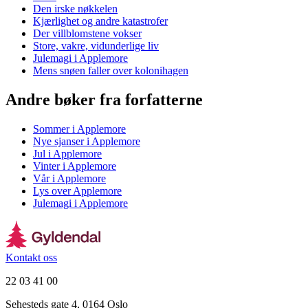
Den irske nøkkelen
Kjærlighet og andre katastrofer
Der villblomstene vokser
Store, vakre, vidunderlige liv
Julemagi i Applemore
Mens snøen faller over kolonihagen
Andre bøker fra forfatterne
Sommer i Applemore
Nye sjanser i Applemore
Jul i Applemore
Vinter i Applemore
Vår i Applemore
Lys over Applemore
Julemagi i Applemore
Kontakt oss
22 03 41 00
Sehesteds gate 4, 0164 Oslo