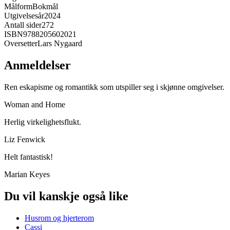
Målform
Bokmål
Utgivelsesår
2024
Antall sider
272
ISBN
9788205602021
Oversetter
Lars Nygaard
Anmeldelser
Ren eskapisme og romantikk som utspiller seg i skjønne omgivelser.
Woman and Home
Herlig virkelighetsflukt.
Liz Fenwick
Helt fantastisk!
Marian Keyes
Du vil kanskje også like
Husrom og hjerterom
Cassi