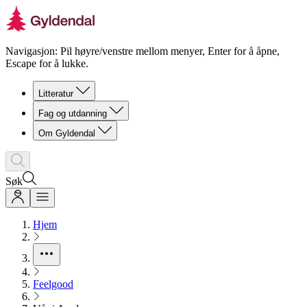
Navigasjon: Pil høyre/venstre mellom menyer, Enter for å åpne,
Escape for å lukke.
Litteratur
Fag og utdanning
Om Gyldendal
Søk
Hjem
Feelgood