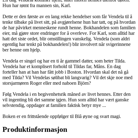
Hun har rømt fra mannen sin, Karl.
Dette er den første av en lang rekke hendelser som får Vendela til å
tenke tilbake på livet sitt, på avgjørelsene hun har tatt, og på hvordan
de har påvirket menneskene rundt henne. Bokhandelen som familien
eier, må gjøre store endringer for å overleve. For Karl, som alltid har
hatt det siste ordet, blir omstillingen vanskelig. Vendela (som aldri
egentlig har tenkt på bokhandelen!) blir involvert når svigerinnene
ber henne om hjelp.
Vendela er singel og har en ti år gammel datter, som heter Tilda.
Vendela har et komplisert forhold til Tildas far, Måns. En dag
forteller han at han har fått jobb i Boston. Hvordan skal det nå gå
med Tilda? Vil Vendelas sølibat bli langvarig? Vil det skje noe med
storsjarmøren Roger eller med naboen Björn?
Følg Vendela i en begivenhetsrik måned av livet hennes. Etter den
vil ingenting bli det samme igjen. Hun som alltid har vært ganske
selvstendig, oppdager at familien faktisk betyr mye ...
Boken er en frittstående oppfølger til Blå øyne og svart magi.
Produktinformasjon