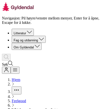
Navigasjon: Pil høyre/venstre mellom menyer, Enter for å åpne,
Escape for å lukke.
Litteratur
Fag og utdanning
Om Gyldendal
Søk
Hjem
Feelgood