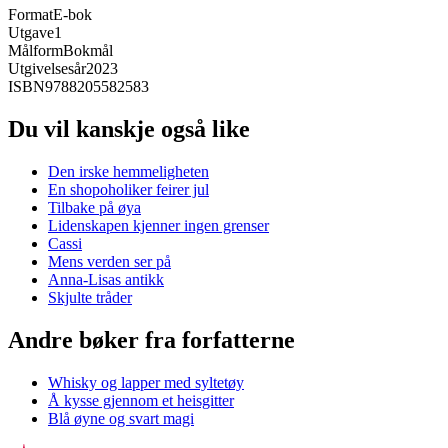
Format
E-bok
Utgave
1
Målform
Bokmål
Utgivelsesår
2023
ISBN
9788205582583
Du vil kanskje også like
Den irske hemmeligheten
En shopoholiker feirer jul
Tilbake på øya
Lidenskapen kjenner ingen grenser
Cassi
Mens verden ser på
Anna-Lisas antikk
Skjulte tråder
Andre bøker fra forfatterne
Whisky og lapper med syltetøy
Å kysse gjennom et heisgitter
Blå øyne og svart magi