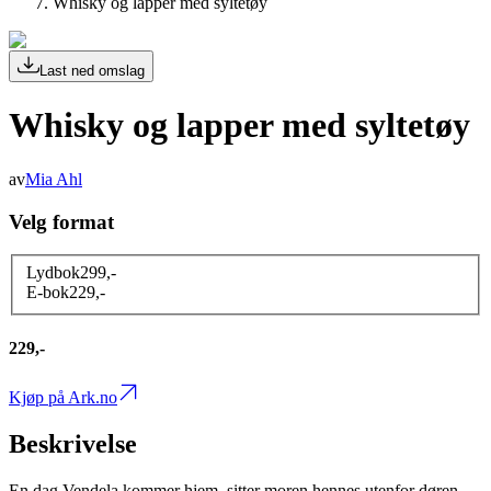
Whisky og lapper med syltetøy
Last ned omslag
Whisky og lapper med syltetøy
av
Mia Ahl
Velg format
Lydbok
299
,-
E-bok
229
,-
229,-
Kjøp på Ark.no
Beskrivelse
En dag Vendela kommer hjem, sitter moren hennes utenfor døren.