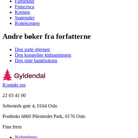
Fartsblind
Francesca
Kretsen
Snøengler
Rottekongen
Andre bøker fra forfatterne
Den sorte stjernen
Den kongelige kidnappingen
Den siste bankboksen
Kontakt oss
22 03 41 00
Sehesteds gate 4, 0164 Oslo
Postboks 6860 Pilestredet Park, 0176 Oslo
Finn frem
Nyhetsbrev