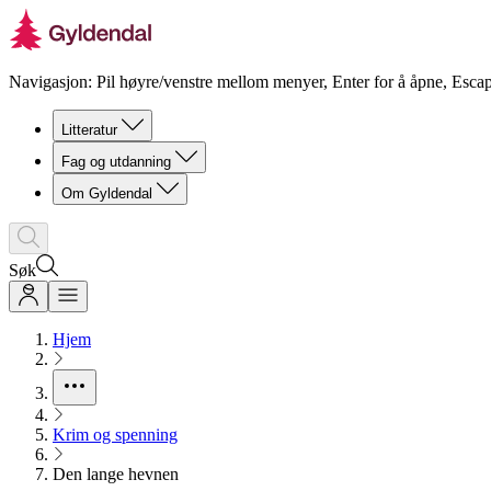
Navigasjon: Pil høyre/venstre mellom menyer, Enter for å åpne, Escap
Litteratur
Fag og utdanning
Om Gyldendal
Søk
Hjem
Krim og spenning
Den lange hevnen