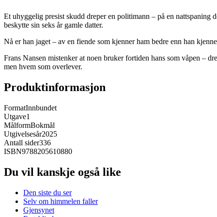
Et uhyggelig presist skudd dreper en politimann – på en nattspaning de
beskytte sin seks år gamle datter.
Nå er han jaget – av en fiende som kjenner ham bedre enn han kjenner 
Frans Nansen mistenker at noen bruker fortiden hans som våpen – dreve
men hvem som overlever.
Produktinformasjon
Format
Innbundet
Utgave
1
Målform
Bokmål
Utgivelsesår
2025
Antall sider
336
ISBN
9788205610880
Du vil kanskje også like
Den siste du ser
Selv om himmelen faller
Gjensynet