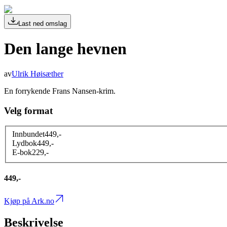
Last ned omslag
Den lange hevnen
av
Ulrik Høisæther
En forrykende Frans Nansen-krim.
Velg format
Innbundet
449
,-
Lydbok
449
,-
E-bok
229
,-
449,-
Kjøp på Ark.no
Beskrivelse