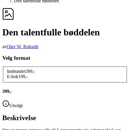
Den talentfulle bøddelen
Den talentfulle bøddelen
av
Olav W. Rokseth
Velg format
Innbundet
399
,-
E-bok
199
,-
399,-
Utsolgt
Beskrivelse