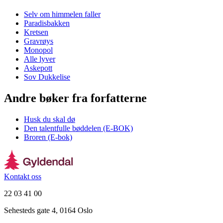
Selv om himmelen faller
Paradisbakken
Kretsen
Gravrøys
Monopol
Alle lyver
Askepott
Sov Dukkelise
Andre bøker fra forfatterne
Husk du skal dø
Den talentfulle bøddelen (E-BOK)
Broren (E-bok)
Kontakt oss
22 03 41 00
Sehesteds gate 4, 0164 Oslo