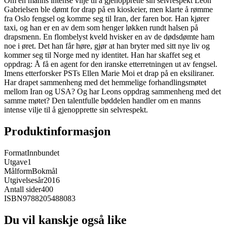
Om en manns intense vilje til å gjenopprette sin selvrespekt Leon
Gabrielsen ble dømt for drap på en kioskeier, men klarte å rømme
fra Oslo fengsel og komme seg til Iran, der faren bor. Han kjører
taxi, og han er en av dem som henger løkken rundt halsen på
drapsmenn. En flombelyst kveld hvisker en av de dødsdømte ham
noe i øret. Det han får høre, gjør at han bryter med sitt nye liv og
kommer seg til Norge med ny identitet. Han har skaffet seg et
oppdrag: Å få en agent for den iranske etterretningen ut av fengsel.
Imens etterforsker PSTs Ellen Marie Moi et drap på en eksiliraner.
Har drapet sammenheng med det hemmelige forhandlingsmøtet
mellom Iran og USA? Og har Leons oppdrag sammenheng med det
samme møtet? Den talentfulle bøddelen handler om en manns
intense vilje til å gjenopprette sin selvrespekt.
Produktinformasjon
Format
Innbundet
Utgave
1
Målform
Bokmål
Utgivelsesår
2016
Antall sider
400
ISBN
9788205488083
Du vil kanskje også like