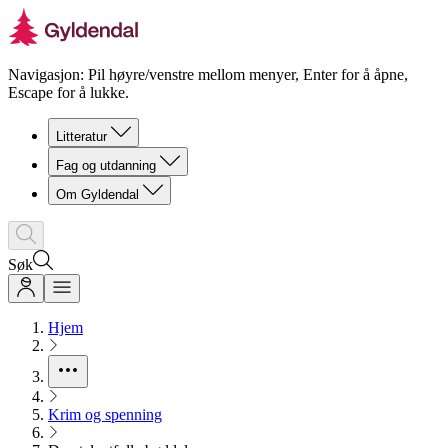
Navigasjon: Pil høyre/venstre mellom menyer, Enter for å åpne,
Escape for å lukke.
Litteratur
Fag og utdanning
Om Gyldendal
Søk
Hjem
Krim og spenning