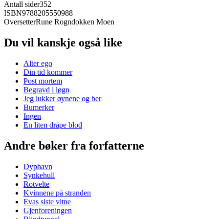
Antall sider
352
ISBN
9788205550988
Oversetter
Rune Rogndokken Moen
Du vil kanskje også like
Alter ego
Din tid kommer
Post mortem
Begravd i løgn
Jeg lukker øynene og ber
Bumerker
Ingen
En liten dråpe blod
Andre bøker fra forfatterne
Dyphavn
Synkehull
Rotvelte
Kvinnene på stranden
Evas siste vitne
Gjenforeningen