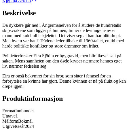
Kjøp på Ark.no
Beskrivelse
Da dykkere går ned i Ångermanelven for å studere de hundretalls
skipsvrakene som ligger på bunnen, finner de levningene av en
mann med kulehull i skjelettet. Det viser seg at han har blitt drept.
Men hvem var han? Trådene leder tilbake til 1960-tallet, en tid med
harde politiske konflikter og store drømmer om frihet.
Politietterforsker Eira Sjödin er høygravid, men blir likevel satt på
saken. Mens sannheten om den døde kryper nærmere hennes eget
liv, nærmer fødselen seg.
Eira er også bekymret for sin bror, som sitter i fengsel for en
forbrytelse en kvinne har gjort. Denne kvinnen er nå på flukt og kan
drepe igjen.
Produktinformasjon
Format
Innbundet
Utgave
1
Målform
Bokmål
Utgivelsesår
2024