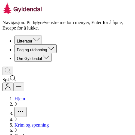
Navigasjon: Pil høyre/venstre mellom menyer, Enter for å åpne,
Escape for å lukke.
Litteratur
Fag og utdanning
Om Gyldendal
Søk
Hjem
Krim og spenning