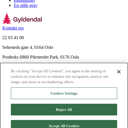
Blindtunnel
En stille grav
Kontakt oss
22 03 41 00
Sehesteds gate 4, 0164 Oslo
Postboks 6860 Pilestredet Park, 0176 Oslo
Finn frem
By clicking “Accept All Cookies”, you agree to the storing of
Nyhetsbrev
cookies on your device to enhance site navigation, analyze site
Ledige stillinger
usage, and assist in our marketing efforts.
Send inn manus
Cookies Settings
Om Gyldendal
Support
Reject All
Presse
Agency
©
2026
Gyldendal
Accept All Cookies