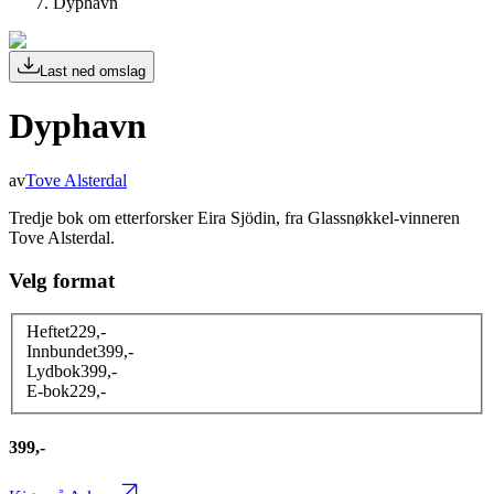
Dyphavn
Last ned omslag
Dyphavn
av
Tove Alsterdal
Tredje bok om etterforsker Eira Sjödin, fra Glassnøkkel-vinneren
Tove Alsterdal.
Velg format
Heftet
229
,-
Innbundet
399
,-
Lydbok
399
,-
E-bok
229
,-
399,-