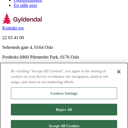
Gjenforeningen
En stille grav
Kontakt oss
22 03 41 00
Sehesteds gate 4, 0164 Oslo
Postboks 6860 Pilestredet Park, 0176 Oslo
Finn frem
By clicking “Accept All Cookies”, you agree to the storing of
Nyhetsbrev
cookies on your device to enhance site navigation, analyze site
Ledige stillinger
usage, and assist in our marketing efforts.
Send inn manus
Cookies Settings
Om Gyldendal
Support
Reject All
Presse
Agency
©
2026
Gyldendal
Accept All Cookies