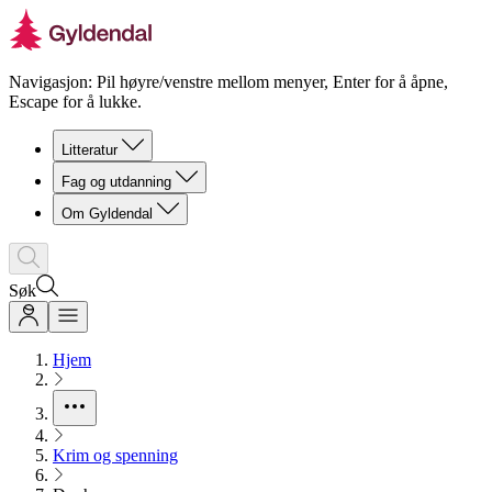
Navigasjon: Pil høyre/venstre mellom menyer, Enter for å åpne,
Escape for å lukke.
Litteratur
Fag og utdanning
Om Gyldendal
Søk
Hjem
Krim og spenning