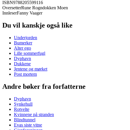
ISBN
9788205599116
Oversetter
Rune Rogndokken Moen
Innleser
Fanny Vaager
Du vil kanskje også like
Underjorden
Bumerker
Alter ego
Lille sommerfugl
Dyphavn
Dukkene
Jentene og mørket
Post mortem
Andre bøker fra forfatterne
Dyphavn
Synkehull
Rotvelte
Kvinnene på stranden
Blindtunnel
Evas siste vitne