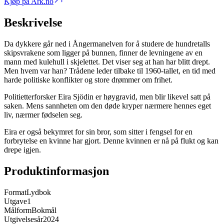
Kjøp på Ark.no
Beskrivelse
Da dykkere går ned i Ångermanelven for å studere de hundretalls
skipsvrakene som ligger på bunnen, finner de levningene av en
mann med kulehull i skjelettet. Det viser seg at han har blitt drept.
Men hvem var han? Trådene leder tilbake til 1960-tallet, en tid med
harde politiske konflikter og store drømmer om frihet.
Politietterforsker Eira Sjödin er høygravid, men blir likevel satt på
saken. Mens sannheten om den døde kryper nærmere hennes eget
liv, nærmer fødselen seg.
Eira er også bekymret for sin bror, som sitter i fengsel for en
forbrytelse en kvinne har gjort. Denne kvinnen er nå på flukt og kan
drepe igjen.
Produktinformasjon
Format
Lydbok
Utgave
1
Målform
Bokmål
Utgivelsesår
2024