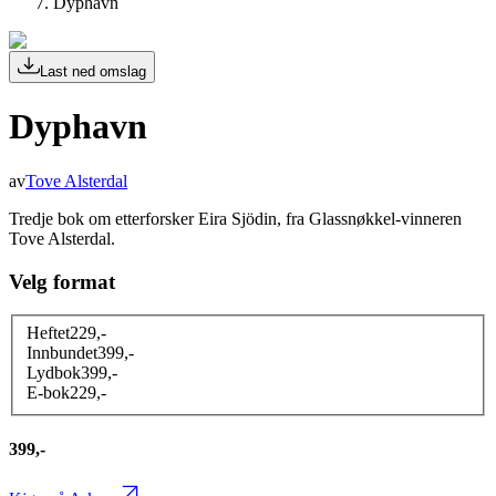
Dyphavn
Last ned omslag
Dyphavn
av
Tove Alsterdal
Tredje bok om etterforsker Eira Sjödin, fra Glassnøkkel-vinneren
Tove Alsterdal.
Velg format
Heftet
229
,-
Innbundet
399
,-
Lydbok
399
,-
E-bok
229
,-
399,-