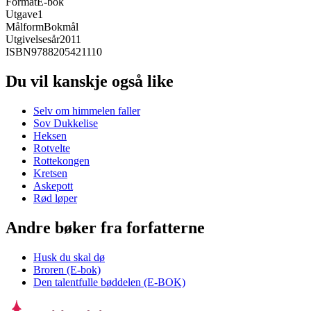
Format
E-bok
Utgave
1
Målform
Bokmål
Utgivelsesår
2011
ISBN
9788205421110
Du vil kanskje også like
Selv om himmelen faller
Sov Dukkelise
Heksen
Rotvelte
Rottekongen
Kretsen
Askepott
Rød løper
Andre bøker fra forfatterne
Husk du skal dø
Broren (E-bok)
Den talentfulle bøddelen (E-BOK)