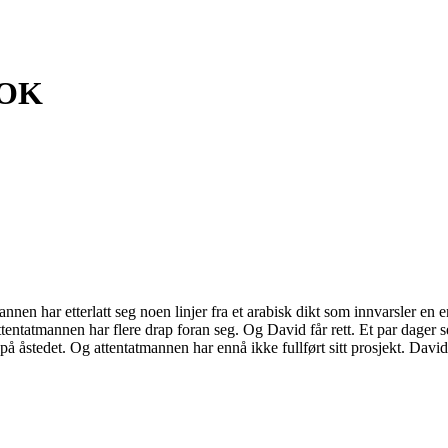
BOK
nen har etterlatt seg noen linjer fra et arabisk dikt som innvarsler en 
ntatmannen har flere drap foran seg. Og David får rett. Et par dager 
å åstedet. Og attentatmannen har ennå ikke fullført sitt prosjekt. David