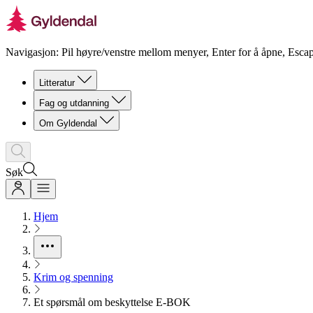
Navigasjon: Pil høyre/venstre mellom menyer, Enter for å åpne, Escap
Litteratur
Fag og utdanning
Om Gyldendal
Søk
Hjem
Krim og spenning
Et spørsmål om beskyttelse E-BOK