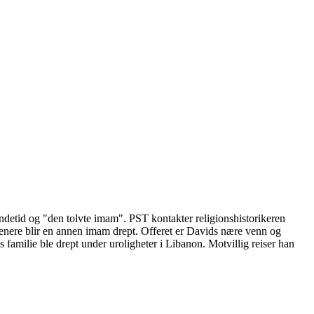
endetid og "den tolvte imam". PST kontakter religionshistorikeren
senere blir en annen imam drept. Offeret er Davids nære venn og
s familie ble drept under uroligheter i Libanon. Motvillig reiser han