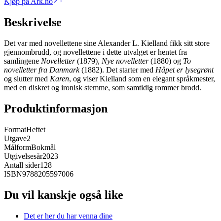
Kjøp på Ark.no
Beskrivelse
Det var med novellettene sine Alexander L. Kielland fikk sitt store
gjennombrudd, og novellettene i dette utvalget er hentet fra
samlingene
Novelletter
(1879),
Nye novelletter
(1880) og
To
novelletter fra Danmark
(1882). Det starter med
Håpet er lysegrønt
og slutter med
Karen
, og viser Kielland som en elegant språkmester,
med en diskret og ironisk stemme, som samtidig rommer brodd.
Produktinformasjon
Format
Heftet
Utgave
2
Målform
Bokmål
Utgivelsesår
2023
Antall sider
128
ISBN
9788205597006
Du vil kanskje også like
Det er her du har venna dine