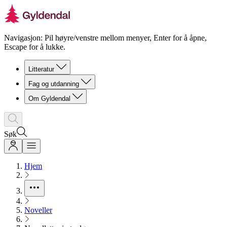
Navigasjon: Pil høyre/venstre mellom menyer, Enter for å åpne,
Escape for å lukke.
Litteratur
Fag og utdanning
Om Gyldendal
Søk
Hjem
Noveller