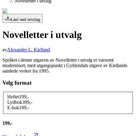
Novelletter i utvalg
Last ned omslag
Novelletter i utvalg
av
Alexander L. Kielland
Språket i denne utgaven av Novelletter i utvalg er varsomt
modernisert, med utgangspunkt i Gyldendals utgave av Kiellands
samlede verker fra 1995.
Velg format
Heftet
199
,-
Lydbok
399
,-
E-bok
199
,-
199,-