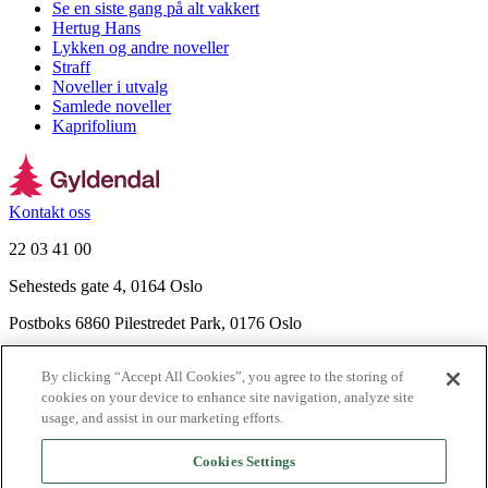
Se en siste gang på alt vakkert
Hertug Hans
Lykken og andre noveller
Straff
Noveller i utvalg
Samlede noveller
Kaprifolium
Kontakt oss
22 03 41 00
Sehesteds gate 4, 0164 Oslo
Postboks 6860 Pilestredet Park, 0176 Oslo
Finn frem
By clicking “Accept All Cookies”, you agree to the storing of
Nyhetsbrev
cookies on your device to enhance site navigation, analyze site
Ledige stillinger
usage, and assist in our marketing efforts.
Send inn manus
Cookies Settings
Om Gyldendal