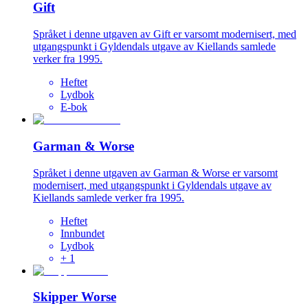
Gift
Språket i denne utgaven av Gift er varsomt modernisert, med
utgangspunkt i Gyldendals utgave av Kiellands samlede
verker fra 1995.
Heftet
Lydbok
E-bok
Garman & Worse
Språket i denne utgaven av Garman & Worse er varsomt
modernisert, med utgangspunkt i Gyldendals utgave av
Kiellands samlede verker fra 1995.
Heftet
Innbundet
Lydbok
+
1
Skipper Worse