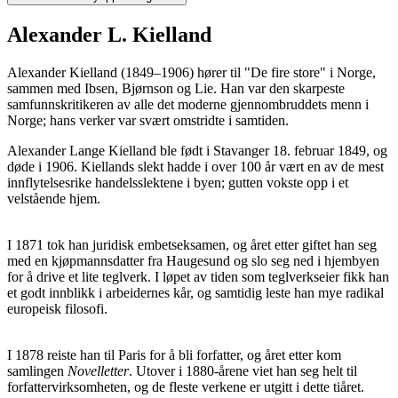
Alexander L. Kielland
Alexander Kielland (1849–1906) hører til "De fire store" i Norge,
sammen med Ibsen, Bjørnson og Lie. Han var den skarpeste
samfunnskritikeren av alle det moderne gjennombruddets menn i
Norge; hans verker var svært omstridte i samtiden.
Alexander Lange Kielland ble født i Stavanger 18. februar 1849, og
døde i 1906. Kiellands slekt hadde i over 100 år vært en av de mest
innflytelsesrike handelsslektene i byen; gutten vokste opp i et
velstående hjem.
I 1871 tok han juridisk embetseksamen, og året etter giftet han seg
med en kjøpmannsdatter fra Haugesund og slo seg ned i hjembyen
for å drive et lite teglverk. I løpet av tiden som teglverkseier fikk han
et godt innblikk i arbeidernes kår, og samtidig leste han mye radikal
europeisk filosofi.
I 1878 reiste han til Paris for å bli forfatter, og året etter kom
samlingen
Novelletter
. Utover i 1880-årene viet han seg helt til
forfattervirksomheten, og de fleste verkene er utgitt i dette tiåret.