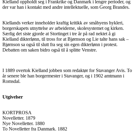
Kielland oppholdt seg i Frankrike og Danmark i lengre perioder, og
der var han i kontakt med andre intellektuelle, som Georg Brandes.
Kiellands verker inneholder kraftig kritikk av småbyens hykleri,
borgerskapets utnyttelse av arbeiderne, skolesystemet og kirken.
Særlig det siste gjorde at Stortinget i tre år på rad nektet å gi
Kielland dikterlønn, til tross for at Bjørnson og Lie talte hans sak –
Bjørnson sa også til slutt fra seg sin egen dikterlønn i protest.
Debatten om saken bidro også til å splitte Venstre.
I 1889 overtok Kielland jobben som redaktør for Stavanger Avis. To
år senere ble han borgermester i Stavanger, og i 1902 amtmann i
Romsdal.
Utgivelser
KORTPROSA
Novelletter. 1879
Nye Novelletter. 1880
To Novelletter fra Danmark. 1882