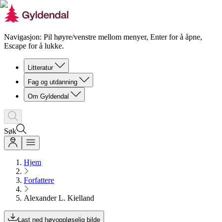
Navigasjon: Pil høyre/venstre mellom menyer, Enter for å åpne,
Escape for å lukke.
Litteratur
Fag og utdanning
Om Gyldendal
Søk
Hjem
Forfattere
Alexander L. Kielland
Last ned høyoppløselig bilde