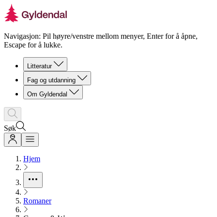
Navigasjon: Pil høyre/venstre mellom menyer, Enter for å åpne,
Escape for å lukke.
Litteratur
Fag og utdanning
Om Gyldendal
Søk
Hjem
Romaner