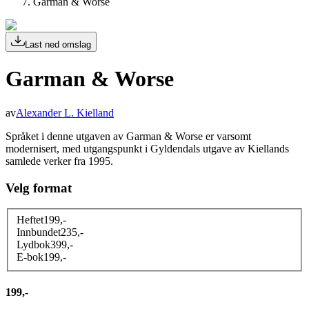
Garman & Worse
Last ned omslag
Garman & Worse
av
Alexander L. Kielland
Språket i denne utgaven av Garman & Worse er varsomt
modernisert, med utgangspunkt i Gyldendals utgave av Kiellands
samlede verker fra 1995.
Velg format
Heftet
199
,-
Innbundet
235
,-
Lydbok
399
,-
E-bok
199
,-
199,-