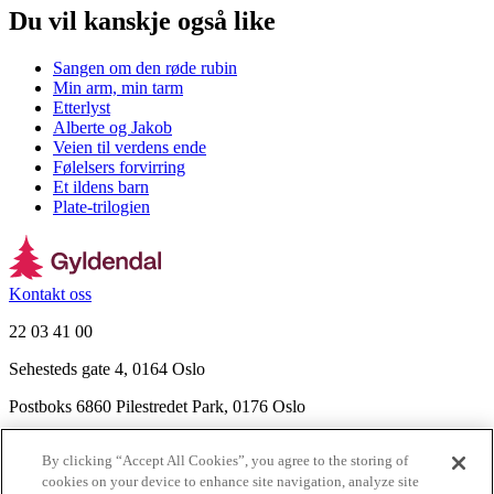
Du vil kanskje også like
Sangen om den røde rubin
Min arm, min tarm
Etterlyst
Alberte og Jakob
Veien til verdens ende
Følelsers forvirring
Et ildens barn
Plate-trilogien
Kontakt oss
22 03 41 00
Sehesteds gate 4, 0164 Oslo
Postboks 6860 Pilestredet Park, 0176 Oslo
Finn frem
By clicking “Accept All Cookies”, you agree to the storing of
Nyhetsbrev
cookies on your device to enhance site navigation, analyze site