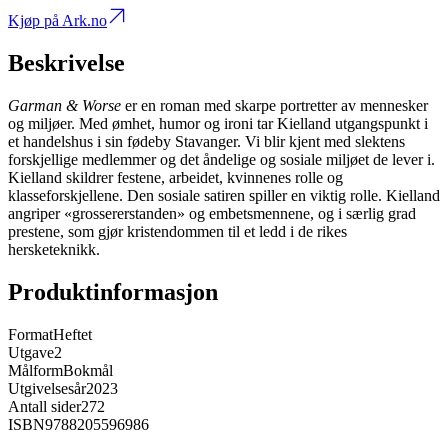
Kjøp på Ark.no
Beskrivelse
Garman & Worse
er en roman med skarpe portretter av mennesker
og miljøer. Med ømhet, humor og ironi tar Kielland utgangspunkt i
et handelshus i sin fødeby Stavanger. Vi blir kjent med slektens
forskjellige medlemmer og det åndelige og sosiale miljøet de lever i.
Kielland skildrer festene, arbeidet, kvinnenes rolle og
klasseforskjellene. Den sosiale satiren spiller en viktig rolle. Kielland
angriper «grossererstanden» og embetsmennene, og i særlig grad
prestene, som gjør kristendommen til et ledd i de rikes
hersketeknikk.
Produktinformasjon
Format
Heftet
Utgave
2
Målform
Bokmål
Utgivelsesår
2023
Antall sider
272
ISBN
9788205596986