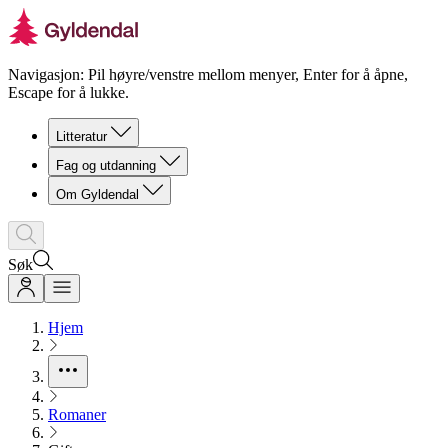
Navigasjon: Pil høyre/venstre mellom menyer, Enter for å åpne,
Escape for å lukke.
Litteratur
Fag og utdanning
Om Gyldendal
Søk
Hjem
Romaner