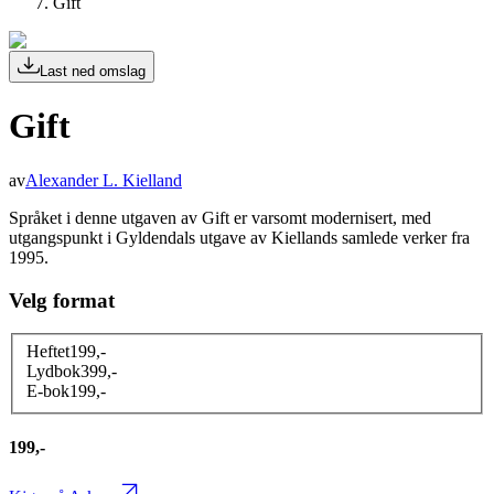
Gift
Last ned omslag
Gift
av
Alexander L. Kielland
Språket i denne utgaven av Gift er varsomt modernisert, med
utgangspunkt i Gyldendals utgave av Kiellands samlede verker fra
1995.
Velg format
Heftet
199
,-
Lydbok
399
,-
E-bok
199
,-
199,-