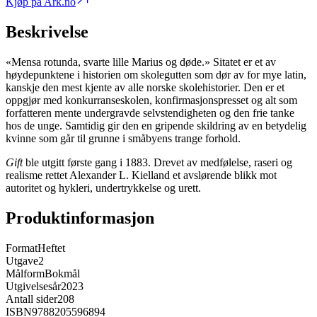
Kjøp på Ark.no
Beskrivelse
«Mensa rotunda, svarte lille Marius og døde.» Sitatet er et av
høydepunktene i historien om skolegutten som dør av for mye latin,
kanskje den mest kjente av alle norske skolehistorier. Den er et
oppgjør med konkurranseskolen, konfirmasjonspresset og alt som
forfatteren mente undergravde selvstendigheten og den frie tanke
hos de unge. Samtidig gir den en gripende skildring av en betydelig
kvinne som går til grunne i småbyens trange forhold.
Gift
ble utgitt første gang i 1883. Drevet av medfølelse, raseri og
realisme rettet Alexander L. Kielland et avslørende blikk mot
autoritet og hykleri, undertrykkelse og urett.
Produktinformasjon
Format
Heftet
Utgave
2
Målform
Bokmål
Utgivelsesår
2023
Antall sider
208
ISBN
9788205596894