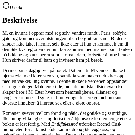
Utsolgt
Beskrivelse
M, en kvinne i opprør med seg selv, vandrer rundt i Paris’ solfylte
gater og kommer over utstillingen til en berømt kunstner. Bildene
slipper ikke taket i henne, selv ikke etter at hun er kommet hjem til
den øde kystregionen der hun bor sammen med mannen sin. Tanken
på bildene og kunstneren som har malt dem, fortsetter å uroe henne.
Hun skriver derfor til ham og inviterer ham på besøk.
Dermed snus dagliglivet på hodet. Datteren til M vender tilbake til
hjemstedet med kjæresten sin, samtidig som maleren dukker opp
med en vakker, ung kvinne. I denne lukkede verdenen oppstår det
snart gnisninger. Malerens stille, men demoniske tilstedeværelse
skaper kaos i M. Etter hvert som hemmeligheter, allianser og
lengsler kommer til syne, er hun tvunget til å velge mellom sine
dypeste impulser: å innrette seg eller å gjøre opprør.
Romanen svever mellom fortid og nåtid, det gotiske og samtidige,
fiksjon og virkelighet – og fortsetter å hjemsøke leseren lenge etter at
boken er lest ferdig. Med
Et tilfluktssted
utforsker Rachel Cusk
muligheten for at kunst både kan redde og ødelegge oss, og
bekrefter at menneskets sjel kan slåss med de mørkeste demoner.