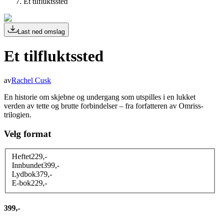
Et tilfluktssted
Last ned omslag
Et tilfluktssted
av
Rachel Cusk
En historie om skjebne og undergang som utspilles i en lukket
verden av tette og brutte forbindelser – fra forfatteren av Omriss-
trilogien.
Velg format
Heftet
229
,-
Innbundet
399
,-
Lydbok
379
,-
E-bok
229
,-
399,-