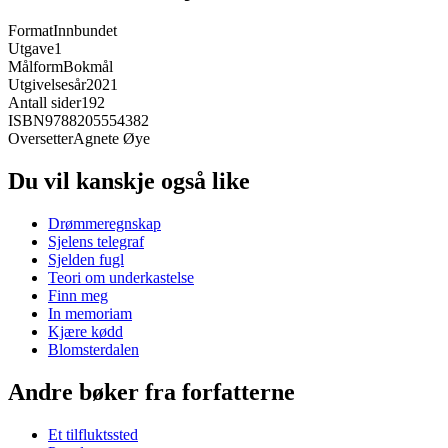
Format
Innbundet
Utgave
1
Målform
Bokmål
Utgivelsesår
2021
Antall sider
192
ISBN
9788205554382
Oversetter
Agnete Øye
Du vil kanskje også like
Drømmeregnskap
Sjelens telegraf
Sjelden fugl
Teori om underkastelse
Finn meg
In memoriam
Kjære kødd
Blomsterdalen
Andre bøker fra forfatterne
Et tilfluktssted