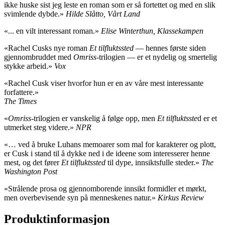
ikke huske sist jeg leste en roman som er så fortettet og med en slik
svimlende dybde.»
Hilde Slåtto, Vårt Land
«... en vilt interessant roman.»
Elise Winterthun, Klassekampen
«Rachel Cusks nye roman
Et tilfluktssted
— hennes første siden
gjennombruddet med
Omriss
-trilogien — er et nydelig og smertelig
stykke arbeid.»
Vox
«Rachel Cusk viser hvorfor hun er en av våre mest interessante
forfattere.»
The Times
«
Omriss
-trilogien er vanskelig å følge opp, men
Et tilfluktsste
d er et
utmerket steg videre.»
NPR
«… ved å bruke Luhans memoarer som mal for karakterer og plott,
er Cusk i stand til å dykke ned i de ideene som interesserer henne
mest, og det fører
Et tilfluktssted
til dype, innsiktsfulle steder.»
The
Washington Post
«Strålende prosa og gjennomborende innsikt formidler et mørkt,
men overbevisende syn på menneskenes natur.»
Kirkus Review
Produktinformasjon