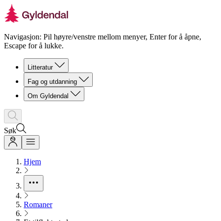
Navigasjon: Pil høyre/venstre mellom menyer, Enter for å åpne,
Escape for å lukke.
Litteratur
Fag og utdanning
Om Gyldendal
Søk
Hjem
Romaner