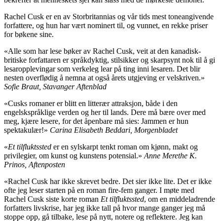
Rachel Cusk er en av Storbritannias og vår tids mest toneangivende
forfattere, og hun har vært nominert til, og vunnet, en rekke priser
for bøkene sine.
«Alle som har lese bøker av Rachel Cusk, veit at den kanadisk-
britiske forfattaren er språkdyktig, stilsikker og skarpsynt nok til å gi
lesaropplevingar som verkeleg lear på ting inni lesaren. Det blir
nesten overflødig å nemna at også årets utgjeving er velskriven.»
Sofie Braut, Stavanger Aftenblad
«Cusks romaner er blitt en litterær attraksjon, både i den
engelskspråklige verden og her til lands. Dere må bære over med
meg, kjære lesere, for det åpenbare må sies: Jammen er hun
spektakulær!»
Carina Elisabeth Beddari, Morgenbladet
«
Et tilfluktssted
er en sylskarpt tenkt roman om kjønn, makt og
privilegier, om kunst og kunstens potensial.»
Anne Merethe K.
Prinos, Aftenposten
«Rachel Cusk har ikke skrevet bedre. Det sier ikke lite. Det er ikke
ofte jeg leser starten på en roman fire-fem ganger. I møte med
Rachel Cusk siste korte roman
Et tilfluktssted
, om en middeladrende
forfatters livskrise, har jeg ikke tall på hvor mange ganger jeg må
stoppe opp, gå tilbake, lese på nytt, notere og reflektere. Jeg kan