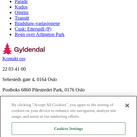
Parade
Kudos
Omriss
Transitt
Bradshaw-variasjonene
Cusk: Etterspill (P)
Regn over Arlington Park
Kontakt oss
22 03 41 00
Sehesteds gate 4, 0164 Oslo
Postboks 6860 Pilestredet Park, 0176 Oslo
Finn frem
By clicking “Accept All Cookies”, you agree to the storing of
Nyhetsbrev
cookies on your device to enhance site navigation, analyze site
Ledige stillinger
usage, and assist in our marketing efforts.
Send inn manus
Cookies Settings
Om Gyldendal