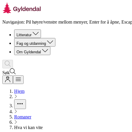
Navigasjon: Pil høyre/venstre mellom menyer, Enter for å åpne, Escap
Litteratur
Fag og utdanning
Om Gyldendal
Søk
Hjem
Romaner
Hva vi kan vite