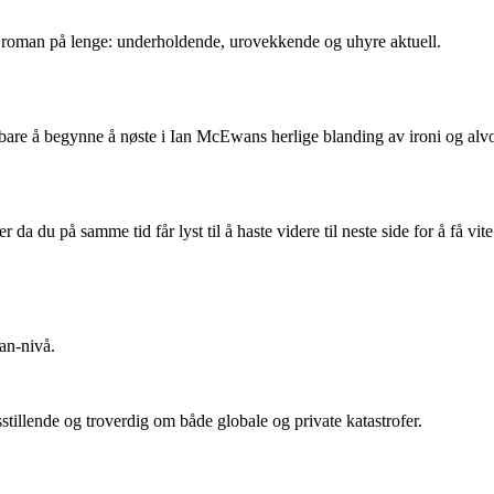
e roman på lenge: underholdende, urovekkende og uhyre aktuell.
r bare å begynne å nøste i Ian McEwans herlige blanding av ironi og alv
 da du på samme tid får lyst til å haste videre til neste side for å få v
an-nivå.
tillende og troverdig om både globale og private katastrofer.