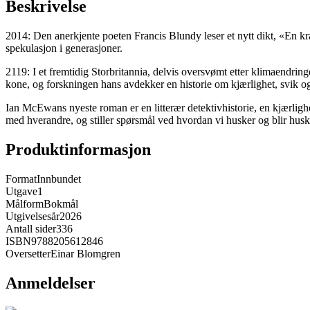
Beskrivelse
2014: Den anerkjente poeten Francis Blundy leser et nytt dikt, «En kra
spekulasjon i generasjoner.
2119: I et fremtidig Storbritannia, delvis oversvømt etter klimaendrin
kone, og forskningen hans avdekker en historie om kjærlighet, svik og 
Ian McEwans nyeste roman er en litterær detektivhistorie, en kjærlighe
med hverandre, og stiller spørsmål ved hvordan vi husker og blir husk
Produktinformasjon
Format
Innbundet
Utgave
1
Målform
Bokmål
Utgivelsesår
2026
Antall sider
336
ISBN
9788205612846
Oversetter
Einar Blomgren
Anmeldelser