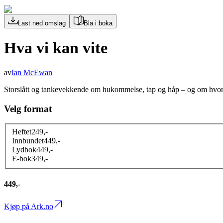
Last ned omslag
Bla i boka
Hva vi kan vite
av
Ian McEwan
Storslått og tankevekkende om hukommelse, tap og håp – og om hvordan 
Velg format
Heftet
249
,-
Innbundet
449
,-
Lydbok
449
,-
E-bok
349
,-
449,-
Kjøp på Ark.no