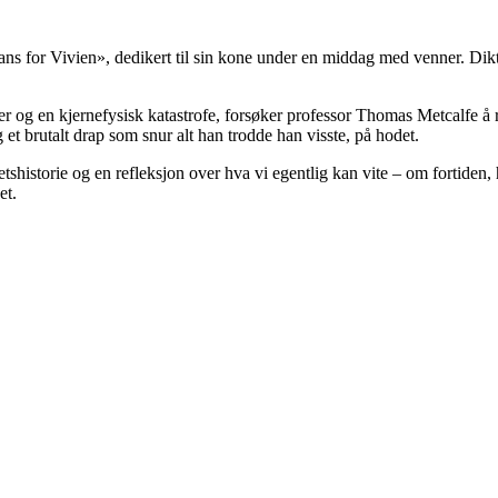
ns for Vivien», dedikert til sin kone under en middag med venner. Diktet
ger og en kjernefysisk katastrofe, forsøker professor Thomas Metcalfe å
et brutalt drap som snur alt han trodde han visste, på hodet.
tshistorie og en refleksjon over hva vi egentlig kan vite – om fortiden,
et.