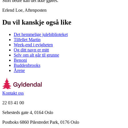
Stort bedre kan det ikke gjøres.
Erlend Loe, Aftenposten
Du vil kanskje også like
Det hemmelige julebiblioteket
Tilfellet Martin
Week-end i evigheten
Og ditt navn er mitt
Selv om alt går til grunne
Benoni
Buddenbrooks
Årene
Kontakt oss
22 03 41 00
Sehesteds gate 4, 0164 Oslo
Postboks 6860 Pilestredet Park, 0176 Oslo