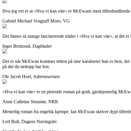
Hva jeg vet er at «Hva vi kan vite» er McEwans mest tilfredsstillend
Gabriel Michael Vosgraff Moro, VG
Det finnes så mange fascinerende tråder i «Hva vi kan vite», at det e
Inger Bentzrud, Dagbladet
Det er når McEwan kommer tettest på sine karakterer han er best, det er
på det du nettopp har lest.
Ole Jacob Hoel, Adresseavisen
«Hva vi kan vite» er en pirrende roman på godt, gjen­kjennelig McEw
Anne Cathrine Straume, NRK
Mesterlig roman fra engelsk kjempe. Ian McEwan skriver dypt tilfredss
Leif Bull, Dagens Næringsliv