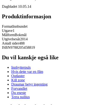
Dagbladet 10.05.14
Produktinformasjon
Format
Innbundet
Utgave
1
Målform
Bokmål
Utgivelsesår
2014
Antall sider
488
ISBN
9788205458819
Du vil kanskje også like
Innbytterpuls
Hvis dette var en film
Outlaster
Kill zone
Draumar betyr ingenting
Forvandlet
Du eneste
Terra nullius