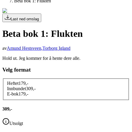
Beta bok 1: Flukten
Last ned omslag
Beta bok 1: Flukten
av
Amund Hestsveen
,
Torborg Igland
Hold ut. Jeg kommer for å hente dere alle.
Velg format
Heftet
179
,-
Innbundet
309
,-
E-bok
179
,-
309,-
Utsolgt