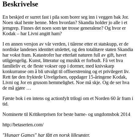
Beskrivelse
En beskjed er surret fast i pila som borer seg inn i veggen bak Jor.
Noen skal hente henne. Men hvordan? Skandia holder jo alle i et
jerngrep. Finnes det noen som tør trosse generalene? Og hvor er
Kodak – har Livni angitt ham?
I en annen versjon av vår verden, i tiårene etter et statskupp, er de
nordiske landenes identitet utslettet, og den totalitære staten Skandia
har vokst fram. Katastrofer har etterlatt naturen full av gift, havet
utilgjengelig. Kunst, litteratur og musikk er forbudt. Få vet hva
familieliv er, de fleste vokser opp i dormer, med knivskarp
konkurranse om å bli utvalgt til offiserstrening og et privilegert liv.
Rett før den fryktede Utvelgelsen, oppdager 15-åringene Kodak,
Livni og Jor en grusom hemmelighet. Noe må skje. Og de ser hva
de må gjøre …
Første bok i en intens og actionfylt trilogi om et Norden 60 år fram i
tid.
Nominerte til Kritikerprisen for beste barne- og ungdomsbok 2014
http://betaserien.com/
"Hunger Games" har fått en norsk lillesøster.