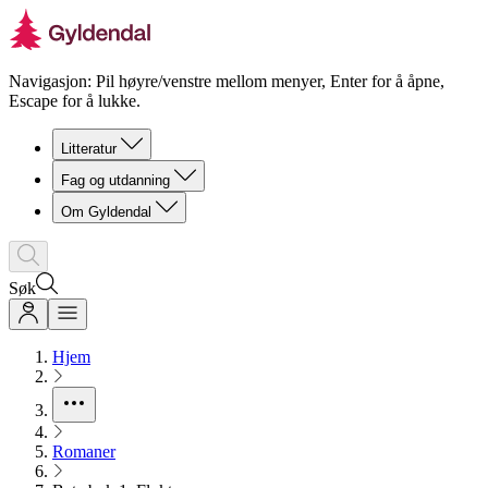
Navigasjon: Pil høyre/venstre mellom menyer, Enter for å åpne,
Escape for å lukke.
Litteratur
Fag og utdanning
Om Gyldendal
Søk
Hjem
Romaner