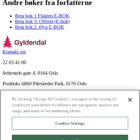
Andre bøker fra forfatterne
Beta bok 1 Flukten E-BOK
Beta bok 3: Offeret (E-bok)
Beta bok 2. Øya E-BOK
Kontakt oss
22 03 41 00
Sehesteds gate 4, 0164 Oslo
Postboks 6860 Pilestredet Park, 0176 Oslo
Finn frem
By clicking “Accept All Cookies”, you agree to the storing of
Nyhetsbrev
cookies on your device to enhance site navigation, analyze site
Ledige stillinger
usage, and assist in our marketing efforts.
Send inn manus
Cookies Settings
Om Gyldendal
Support