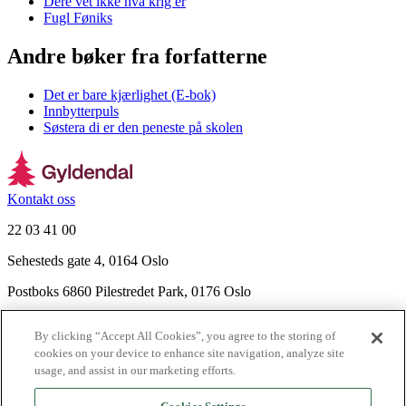
Dere vet ikke hva krig er
Fugl Føniks
Andre bøker fra forfatterne
Det er bare kjærlighet (E-bok)
Innbytterpuls
Søstera di er den peneste på skolen
Kontakt oss
22 03 41 00
Sehesteds gate 4, 0164 Oslo
Postboks 6860 Pilestredet Park, 0176 Oslo
Finn frem
By clicking “Accept All Cookies”, you agree to the storing of
Nyhetsbrev
cookies on your device to enhance site navigation, analyze site
Ledige stillinger
usage, and assist in our marketing efforts.
Send inn manus