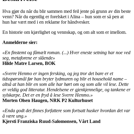
Hva gjør du når du blir sammen med feil jente på grunn av din beste
venn? Når du egentlig er forelsket i Alina – hun som er så pen at
hun har vært med i en reklame for håndvesker.
En historie om kjærlighet og vennskap, og om alt som er imellom.
Anmelderne sier:
«En finstemt og fåmælt roman. (...) Hver eneste setning har noe ved
seg, metaforene er slående»
Hilde Matre Larsen, BOK
«Sverre Henmo er ingen fersking, og jeg tror det bare er et
tidsspørsmål før han bryter lydmuren og blir et household name –
altså at han blir en som alle har hørt om og som alle vil lese. Dette
er veldig god litteratur. Hendelsene er gjenkjennelige, og tankene er
sylskarpe. Det er en fryd å lese Sverre Henmo.»
Morten Olsen Haugen, NRK P2 Kulturhuset
«Enda godt det finnes forfattere som fortsatt husker hvordan det var
å være ung.»
Kjersti Franziska Ruud-Salomonsen, Vårt Land