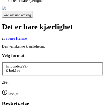
Det er bare kjærlighet
Last ned omslag
Det er bare kjærlighet
av
Sverre Henmo
Den vanskelige kjærligheten.
Velg format
Innbundet
299
,-
E-bok
199
,-
299,-
Utsolgt
Beskrivelse