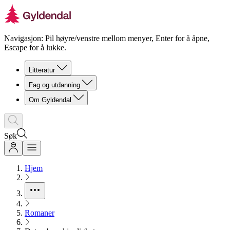
Navigasjon: Pil høyre/venstre mellom menyer, Enter for å åpne,
Escape for å lukke.
Litteratur
Fag og utdanning
Om Gyldendal
Søk
Hjem
Romaner