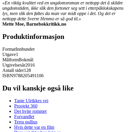
«En viktig kvalitet ved en ungdomsroman er nettopp det å skildre
ungdomstiden, ikke slik den fortoner seg sett i etterpåklokskapens
lys, men slik den føltes da man var midt oppe i det. Og det er
nettopp dette Sverre Henmo er så god til.»
Mette Moe, Barnebokkritikk.no
Produktinformasjon
Format
Innbundet
Utgave
1
Målform
Bokmål
Utgivelsesår
2016
Antall sider
128
ISBN
9788205491106
Du vil kanskje også like
Tante Ulrikkes vei
Prosjekt 360
Det hvite rommet
Forvandlet
Terra nullius
Hvis dette var en film