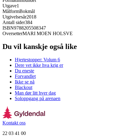
Format
Innbundet
Utgave
1
Målform
Bokmål
Utgivelsesår
2018
Antall sider
384
ISBN
9788205508347
Oversetter
MARI MOEN HOLSVE
Du vil kanskje også like
Hjertestopper: Volum 6
Dere vet ikke hva krig er
Du eneste
Forvandlet
Ikke se nå
Blackout
Man dør litt hver dag
Soloppgang på arenaen
Kontakt oss
22 03 41 00