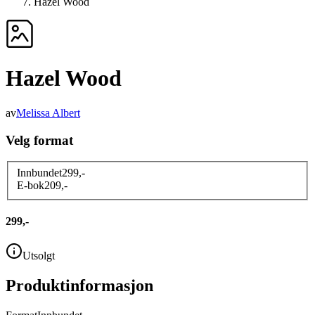
Hazel Wood
Hazel Wood
av
Melissa Albert
Velg format
Innbundet
299
,-
E-bok
209
,-
299,-
Utsolgt
Produktinformasjon