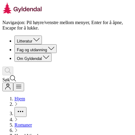
Navigasjon: Pil høyre/venstre mellom menyer, Enter for å åpne,
Escape for å lukke.
Litteratur
Fag og utdanning
Om Gyldendal
Søk
Hjem
Romaner