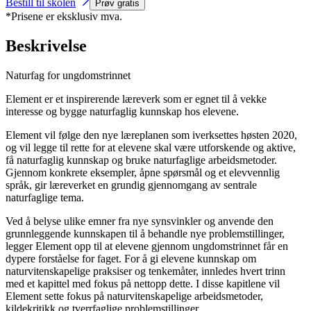
Bestill til skolen
Prøv gratis
*Prisene er eksklusiv mva.
Beskrivelse
Naturfag for ungdomstrinnet
Element er et inspirerende læreverk som er egnet til å vekke
interesse og bygge naturfaglig kunnskap hos elevene.
Element vil følge den nye læreplanen som iverksettes høsten 2020,
og vil legge til rette for at elevene skal være utforskende og aktive,
få naturfaglig kunnskap og bruke naturfaglige arbeidsmetoder.
Gjennom konkrete eksempler, åpne spørsmål og et elevvennlig
språk, gir læreverket en grundig gjennomgang av sentrale
naturfaglige tema.
Ved å belyse ulike emner fra nye synsvinkler og anvende den
grunnleggende kunnskapen til å behandle nye problemstillinger,
legger Element opp til at elevene gjennom ungdomstrinnet får en
dypere forståelse for faget. For å gi elevene kunnskap om
naturvitenskapelige praksiser og tenkemåter, innledes hvert trinn
med et kapittel med fokus på nettopp dette. I disse kapitlene vil
Element sette fokus på naturvitenskapelige arbeidsmetoder,
kildekritikk og tverrfaglige problemstillinger.