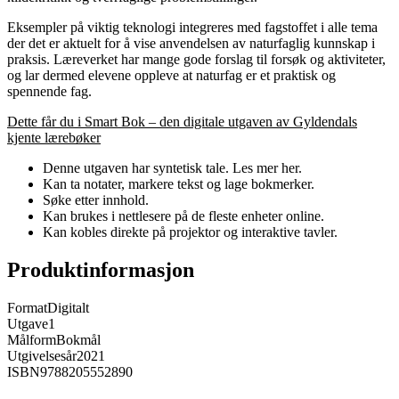
Eksempler på viktig teknologi integreres med fagstoffet i alle tema
der det er aktuelt for å vise anvendelsen av naturfaglig kunnskap i
praksis. Læreverket har mange gode forslag til forsøk og aktiviteter,
og lar dermed elevene oppleve at naturfag er et praktisk og
spennende fag.
Dette får du i Smart Bok – den digitale utgaven av Gyldendals
kjente lærebøker
Denne utgaven har syntetisk tale. Les mer her.
Kan ta notater, markere tekst og lage bokmerker.
Søke etter innhold.
Kan brukes i nettlesere på de fleste enheter online.
Kan kobles direkte på projektor og interaktive tavler.
Produktinformasjon
Format
Digitalt
Utgave
1
Målform
Bokmål
Utgivelsesår
2021
ISBN
9788205552890