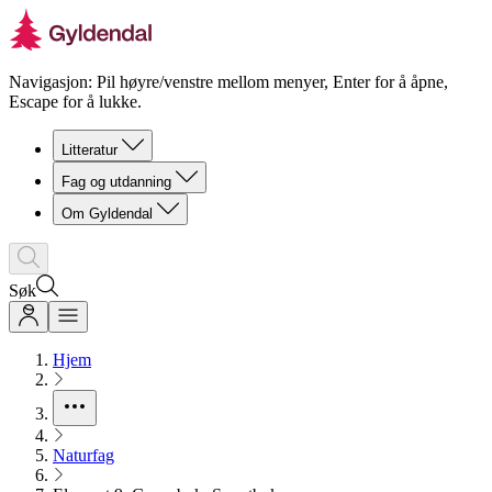
Navigasjon: Pil høyre/venstre mellom menyer, Enter for å åpne,
Escape for å lukke.
Litteratur
Fag og utdanning
Om Gyldendal
Søk
Hjem
Naturfag