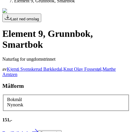
Element 9, Grunnbok, Smartbok
Last ned omslag
Element 9, Grunnbok,
Smartbok
Naturfag for ungdomstrinnet
av
Kjersti Svenskerud Bækkedal
,
Knut Olav Fossestøl
,
Marthe
Arntzen
Målform
Bokmål
Nynorsk
151,-