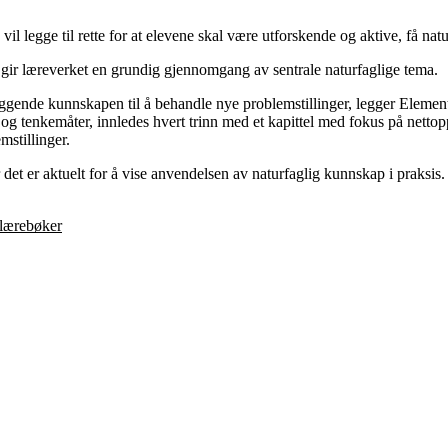
il legge til rette for at elevene skal være utforskende og aktive, få na
gir læreverket en grundig gjennomgang av sentrale naturfaglige tema.
gende kunnskapen til å behandle nye problemstillinger, legger Element
og tenkemåter, innledes hvert trinn med et kapittel med fokus på nettopp 
mstillinger.
 det er aktuelt for å vise anvendelsen av naturfaglig kunnskap i praksis.
 lærebøker