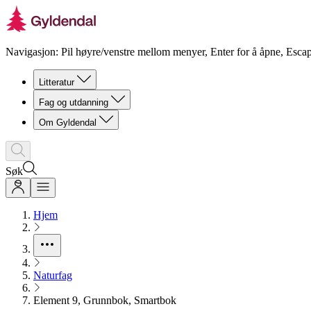
Navigasjon: Pil høyre/venstre mellom menyer, Enter for å åpne, Escap
Litteratur
Fag og utdanning
Om Gyldendal
Søk
Hjem
Naturfag
Element 9, Grunnbok, Smartbok