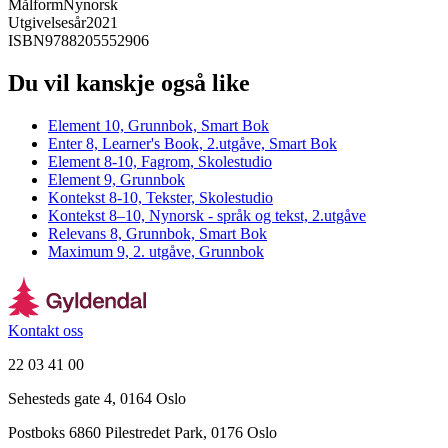
Målform
Nynorsk
Utgivelsesår
2021
ISBN
9788205552906
Du vil kanskje også like
Element 10, Grunnbok, Smart Bok
Enter 8, Learner's Book, 2.utgåve, Smart Bok
Element 8-10, Fagrom, Skolestudio
Element 9, Grunnbok
Kontekst 8-10, Tekster, Skolestudio
Kontekst 8–10, Nynorsk - språk og tekst, 2.utgåve
Relevans 8, Grunnbok, Smart Bok
Maximum 9, 2. utgåve, Grunnbok
Kontakt oss
22 03 41 00
Sehesteds gate 4, 0164 Oslo
Postboks 6860 Pilestredet Park, 0176 Oslo