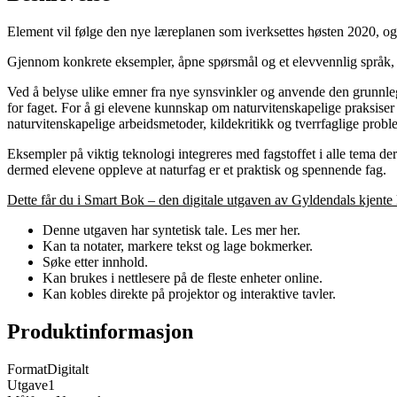
Element vil følge den nye læreplanen som iverksettes høsten 2020, og v
Gjennom konkrete eksempler, åpne spørsmål og et elevvennlig språk, 
Ved å belyse ulike emner fra nye synsvinkler og anvende den grunnleg
for faget. For å gi elevene kunnskap om naturvitenskapelige praksiser 
naturvitenskapelige arbeidsmetoder, kildekritikk og tverrfaglige proble
Eksempler på viktig teknologi integreres med fagstoffet i alle tema der
dermed elevene oppleve at naturfag er et praktisk og spennende fag.
Dette får du i Smart Bok – den digitale utgaven av Gyldendals kjente
Denne utgaven har syntetisk tale. Les mer her.
Kan ta notater, markere tekst og lage bokmerker.
Søke etter innhold.
Kan brukes i nettlesere på de fleste enheter online.
Kan kobles direkte på projektor og interaktive tavler.
Produktinformasjon
Format
Digitalt
Utgave
1