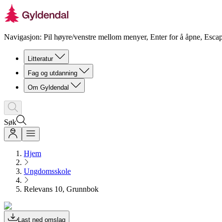
Navigasjon: Pil høyre/venstre mellom menyer, Enter for å åpne, Escap
Litteratur
Fag og utdanning
Om Gyldendal
Søk
Hjem
Ungdomsskole
Relevans 10, Grunnbok
Last ned omslag