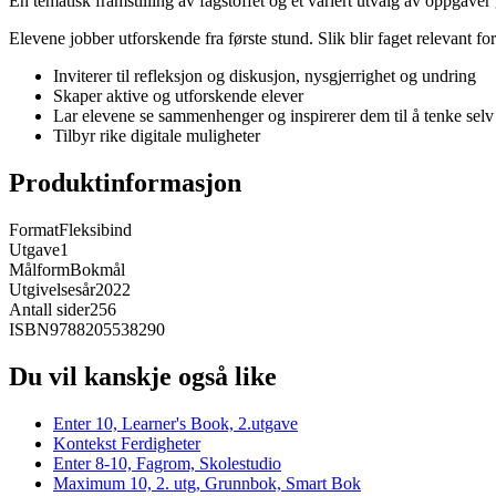
En tematisk framstilling av fagstoffet og et variert utvalg av oppgav
Elevene jobber utforskende fra første stund. Slik blir faget relevant for
Inviterer til refleksjon og diskusjon, nysgjerrighet og undring
Skaper aktive og utforskende elever
Lar elevene se sammenhenger og inspirerer dem til å tenke selv
Tilbyr rike digitale muligheter
Produktinformasjon
Format
Fleksibind
Utgave
1
Målform
Bokmål
Utgivelsesår
2022
Antall sider
256
ISBN
9788205538290
Du vil kanskje også like
Enter 10, Learner's Book, 2.utgave
Kontekst Ferdigheter
Enter 8-10, Fagrom, Skolestudio
Maximum 10, 2. utg, Grunnbok, Smart Bok