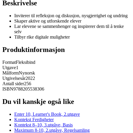
Beskrivelse
Inviterer til refleksjon og diskusjon, nysgjerrighet og undring
Skaper aktive og utforskende elever
Lar elevene se sammenhenger og inspirerer dem til å tenke
selv
Tilbyr rike digitale muligheter
Produktinformasjon
Format
Fleksibind
Utgave
1
Målform
Nynorsk
Utgivelsesår
2022
Antall sider
256
ISBN
9788205538306
Du vil kanskje også like
Enter 10, Learner's Book, 2.utgave
Kontekst Ferdigheter
Kontekst 8–10, 3.utgåve, Basis
Maximum 8-10, 2.utgåve, Regelsamling