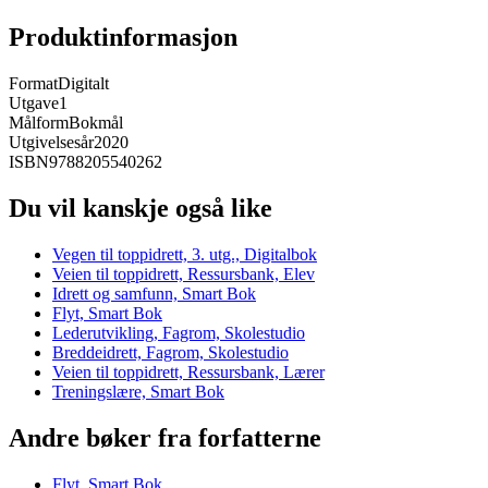
Produktinformasjon
Format
Digitalt
Utgave
1
Målform
Bokmål
Utgivelsesår
2020
ISBN
9788205540262
Du vil kanskje også like
Vegen til toppidrett, 3. utg., Digitalbok
Veien til toppidrett, Ressursbank, Elev
Idrett og samfunn, Smart Bok
Flyt, Smart Bok
Lederutvikling, Fagrom, Skolestudio
Breddeidrett, Fagrom, Skolestudio
Veien til toppidrett, Ressursbank, Lærer
Treningslære, Smart Bok
Andre bøker fra forfatterne
Flyt, Smart Bok