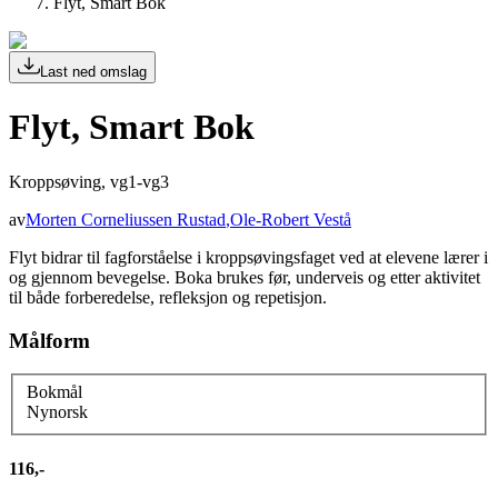
Flyt, Smart Bok
Last ned omslag
Flyt, Smart Bok
Kroppsøving, vg1-vg3
av
Morten Corneliussen Rustad
,
Ole-Robert Vestå
Flyt bidrar til fagforståelse i kroppsøvingsfaget ved at elevene lærer i
og gjennom bevegelse. Boka brukes før, underveis og etter aktivitet
til både forberedelse, refleksjon og repetisjon.
Målform
Bokmål
Nynorsk
116,-