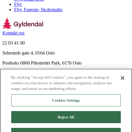
Flyt
Flyt, Fagrom, Skolestudio
Kontakt oss
22 03 41 00
Sehesteds gate 4, 0164 Oslo
Postboks 6860 Pilestredet Park, 0176 Oslo
Finn frem
By clicking “Accept All Cookies”, you agree to the storing of
Nyhetsbrev
cookies on your device to enhance site navigation, analyze site
Ledige stillinger
usage, and assist in our marketing efforts.
Send inn manus
Cookies Settings
Om Gyldendal
Support
Reject All
Presse
Agency