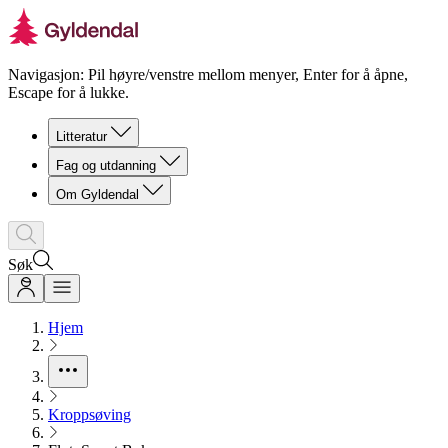
Navigasjon: Pil høyre/venstre mellom menyer, Enter for å åpne,
Escape for å lukke.
Litteratur
Fag og utdanning
Om Gyldendal
Søk
Hjem
Kroppsøving