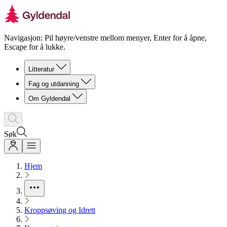
Navigasjon: Pil høyre/venstre mellom menyer, Enter for å åpne,
Escape for å lukke.
Litteratur
Fag og utdanning
Om Gyldendal
Søk
Hjem
Kroppsøving og Idrett