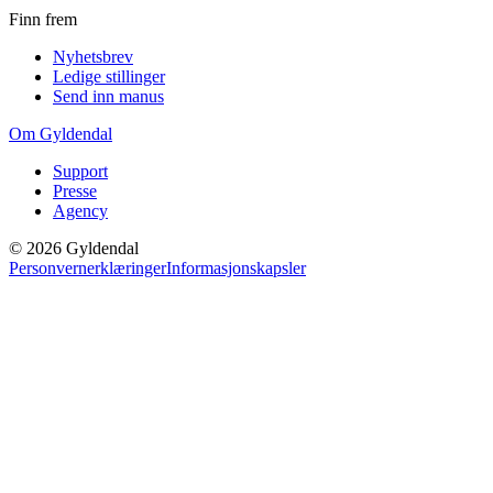
Finn frem
Nyhetsbrev
Ledige stillinger
Send inn manus
Om Gyldendal
Support
Presse
Agency
©
2026
Gyldendal
Personvernerklæringer
Informasjonskapsler