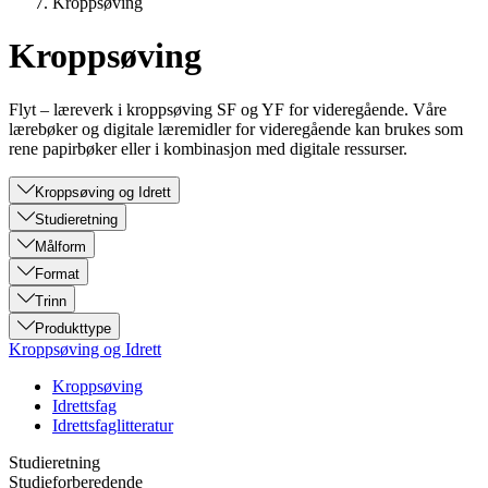
Kroppsøving
Kroppsøving
Flyt – læreverk i kroppsøving SF og YF for videregående. Våre
lærebøker og digitale læremidler for videregående kan brukes som
rene papirbøker eller i kombinasjon med digitale ressurser.
Kroppsøving og Idrett
Studieretning
Målform
Format
Trinn
Produkttype
Kroppsøving og Idrett
Kroppsøving
Idrettsfag
Idrettsfaglitteratur
Studieretning
Studieforberedende