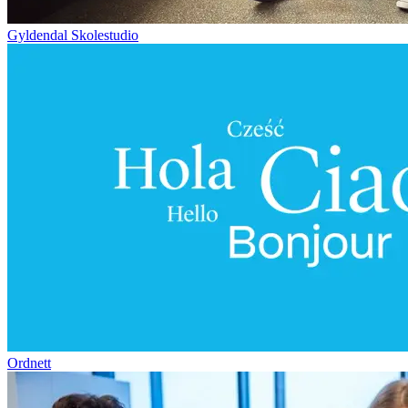
Gyldendal Skolestudio
Ordnett