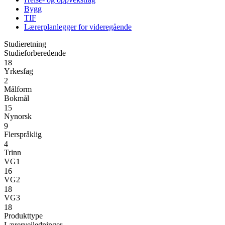
Bygg
TIF
Lærerplanlegger for videregående
Studieretning
Studieforberedende
18
Yrkesfag
2
Målform
Bokmål
15
Nynorsk
9
Flerspråklig
4
Trinn
VG1
16
VG2
18
VG3
18
Produkttype
Lærerveiledninger