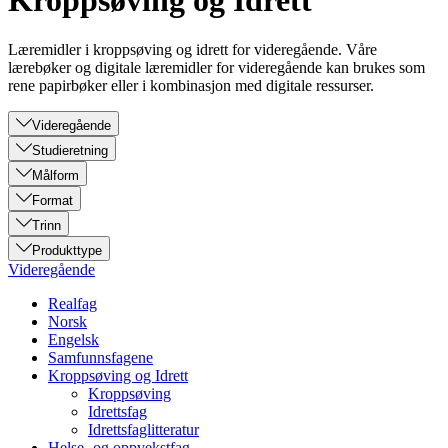
Kroppsøving og Idrett
Læremidler i kroppsøving og idrett for videregående. Våre
lærebøker og digitale læremidler for videregående kan brukes som
rene papirbøker eller i kombinasjon med digitale ressurser.
Videregående
Studieretning
Målform
Format
Trinn
Produkttype
Videregående
Realfag
Norsk
Engelsk
Samfunnsfagene
Kroppsøving og Idrett
Kroppsøving
Idrettsfag
Idrettsfaglitteratur
Helse- og oppvekstfag