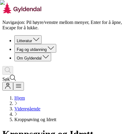
Navigasjon: Pil høyre/venstre mellom menyer, Enter for å åpne,
Escape for å lukke.
Litteratur
Fag og utdanning
Om Gyldendal
Søk
Hjem
Videregående
Kroppsøving og Idrett