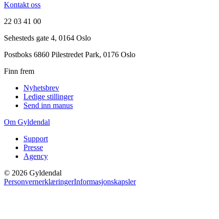
Kontakt oss
22 03 41 00
Sehesteds gate 4, 0164 Oslo
Postboks 6860 Pilestredet Park, 0176 Oslo
Finn frem
Nyhetsbrev
Ledige stillinger
Send inn manus
Om Gyldendal
Support
Presse
Agency
©
2026
Gyldendal
Personvernerklæringer
Informasjonskapsler