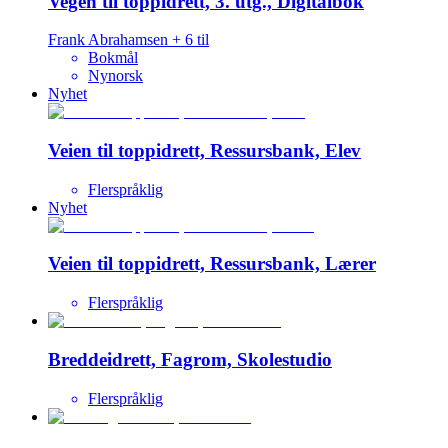
Vegen til toppidrett, 3. utg., Digitalbok
Frank Abrahamsen
+
6
til
Bokmål
Nynorsk
Nyhet
Veien til toppidrett, Ressursbank, Elev
Flerspråklig
Nyhet
Veien til toppidrett, Ressursbank, Lærer
Flerspråklig
Breddeidrett, Fagrom, Skolestudio
Flerspråklig