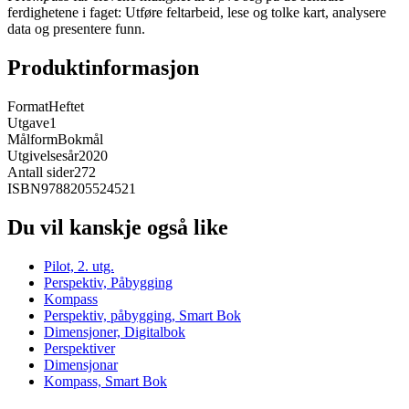
ferdighetene i faget: Utføre feltarbeid, lese og tolke kart, analysere
data og presentere funn.
Produktinformasjon
Format
Heftet
Utgave
1
Målform
Bokmål
Utgivelsesår
2020
Antall sider
272
ISBN
9788205524521
Du vil kanskje også like
Pilot, 2. utg.
Perspektiv, Påbygging
Kompass
Perspektiv, påbygging, Smart Bok
Dimensjoner, Digitalbok
Perspektiver
Dimensjonar
Kompass, Smart Bok