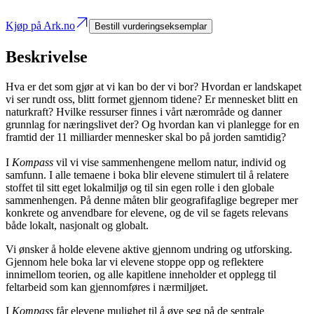
Kjøp på Ark.no
Bestill vurderingseksemplar
Beskrivelse
Hva er det som gjør at vi kan bo der vi bor? Hvordan er landskapet
vi ser rundt oss, blitt formet gjennom tidene? Er mennesket blitt en
naturkraft? Hvilke ressurser finnes i vårt nærområde og danner
grunnlag for næringslivet der? Og hvordan kan vi planlegge for en
framtid der 11 milliarder mennesker skal bo på jorden samtidig?
I
Kompass
vil vi vise sammenhengene mellom natur, individ og
samfunn. I alle temaene i boka blir elevene stimulert til å relatere
stoffet til sitt eget lokalmiljø og til sin egen rolle i den globale
sammenhengen. På denne måten blir geografifaglige begreper mer
konkrete og anvendbare for elevene, og de vil se fagets relevans
både lokalt, nasjonalt og globalt.
Vi ønsker å holde elevene aktive gjennom undring og utforsking.
Gjennom hele boka lar vi elevene stoppe opp og reflektere
innimellom teorien, og alle kapitlene inneholder et opplegg til
feltarbeid som kan gjennomføres i nærmiljøet.
I
Kompass
får elevene mulighet til å øve seg på de sentrale