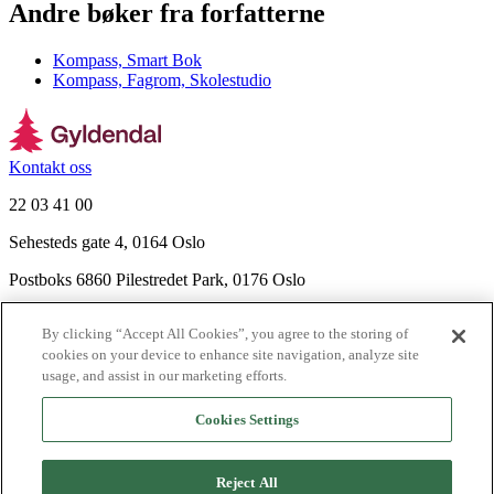
Andre bøker fra forfatterne
Kompass, Smart Bok
Kompass, Fagrom, Skolestudio
Kontakt oss
22 03 41 00
Sehesteds gate 4, 0164 Oslo
Postboks 6860 Pilestredet Park, 0176 Oslo
Finn frem
By clicking “Accept All Cookies”, you agree to the storing of
Nyhetsbrev
cookies on your device to enhance site navigation, analyze site
Ledige stillinger
usage, and assist in our marketing efforts.
Send inn manus
Cookies Settings
Om Gyldendal
Support
Reject All
Presse