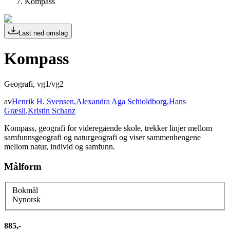
Kompass
Last ned omslag
Kompass
Geografi, vg1/vg2
av
Henrik H. Svensen
,
Alexandra Aga Schioldborg
,
Hans
Græsli
,
Kristin Schanz
Kompass, geografi for videregående skole, trekker linjer mellom
samfunnsgeografi og naturgeografi og viser sammenhengene
mellom natur, individ og samfunn.
Målform
Bokmål
Nynorsk
885,-